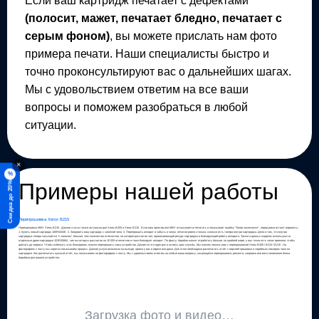
Если ваш картридж печатает с дефектами
(полосит, мажет, печатает бледно, печатает с
серым фоном)
, вы можете прислать нам фото
примера печати. Наши специалисты быстро и
точно проконсультируют вас о дальнейших шагах.
Мы с удовольствием ответим на все ваши
вопросы и поможем разобраться в любой
ситуации.
×
%
Примеры нашей работы
Скидка до 20%
Перепрошивка Xerox B215
Перепрошивка МФУ Xerox B215 . Данная статья также актуальна для Xerox B205 и Xerox B210 . Если ваш принтер или МФУ отказывается печатать и показывает ошибку "Тонер закончился" , перед вами встают варианты:
1. Купить новый картридж 106R04348 . 2. Заправить ваш картридж с заменой чипа. 3. Перепрошить аппарат и забыть о чипах, печатая ровно столько, сколько есть тонера внутри картриджа. Дело в том, что внутри
картриджа тонера засыпается "с запасом", больше, чем количество отпечатков, на которое рассчитан чип, ограничивающий ресурс картриджа и блокирующий работу аппарата. Также в данных моделях используются
отдельные драм-картриджи 101R00664 , чип на которых рассчитан на 10 000 отпечатков и тоже блокирует аппарат. По факту, барабан может отработать больше, по крайней мере, у вас точно есть запас времени, чтобы
доехать до сервиса. Чтобы избежать этих блокировок, можно перепрошить само устройство. Делается это один раз и на весь срок службы. Мы можем помочь вам с перепрошивкой Xerox B205 / B210 / B215 . На
фотографиях к посту мы коротко показываем процесс. Данная услуга возможна на выезде, прямо у вас в офисе или дома. Для этого необходимо распечатать отчёт с версией прошивки и серийным номером чипа на
картридже. Как распечатать нужный отчёт, мы показываем на фотографиях к посту. Мы с удовольствием ответим на любые ваши вопросы, касающиеся перепрошивки, ремонта, заправки или восстановления блока
барабана для вашего устройства.
Загрузка фото и видео…