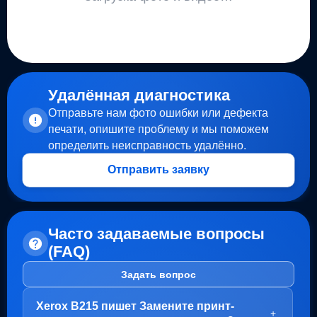
Удалённая диагностика
Отправьте нам фото ошибки или дефекта
печати, опишите проблему и мы поможем
определить неисправность удалённо.
Отправить заявку
Часто задаваемые вопросы
(FAQ)
Задать вопрос
Xerox B215 пишет Замените принт-
+