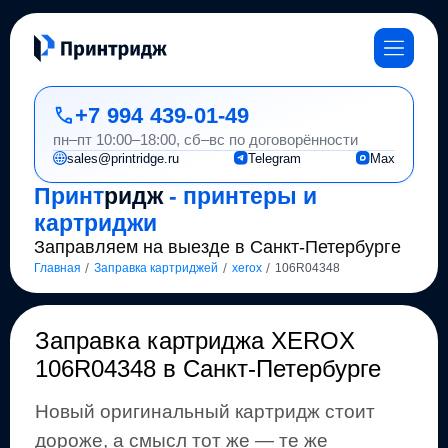
+7 994 439-01-49
пн–пт 10:00–18:00, сб–вс по договорённости
sales@printridge.ru
Telegram
Max
Принт
ридж
- принтеры и
картриджи
Заправляем на выезде в Санкт-Петербурге
/
/
/
Главная
Заправка картриджей
xerox
106R04348
Заправка картриджа
XEROX
106R04348
в Санкт-Петербурге
Новый оригинальный картридж стоит
дороже, а смысл тот же
— те же