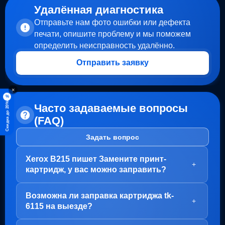
Удалённая диагностика
Отправьте нам фото ошибки или дефекта
печати, опишите проблему и мы поможем
определить неисправность удалённо.
Отправить заявку
×
%
Скидка до 20%
Часто задаваемые вопросы
(FAQ)
Задать вопрос
Xerox B215 пишет Замените принт-
+
картридж, у вас можно заправить?
Здравствуйте!
Возможна ли заправка картриджа tk-
В вашем случае, заправка картриджа не требуется.
+
6115 на выезде?
Проблема с блоком барабана (Принт-картридж), у
него просто закончился ресурс.
Здравствуйте!