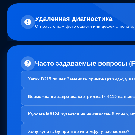
Удалённая диагностика
Отправьте нам фото ошибки или дефекта печати
Часто задаваемые вопросы (
Xerox B215 пишет Замените принт-картридж, у в
Здравствуйте!
Возможна ли заправка картриджа tk-6115 на вые
В вашем случае, заправка картриджа не требуется. Пробл
Варианта два:
Здравствуйте!
1. Привозите вам, мы его чистим, меняем чип и фотовал 
Kyocera M8124 ругается на неизвестный тонер, ч
Да, заправка картриджа TK-6115 возможна как в нашем оф
полностью очистить его от старого содержимого. Это н
2. Покупаете новый блок барабана. Тут как повезет, если
Здравствуйте!
территории и проблем с печатью точно не будет.
Хочу купить бу принтер или мфу, у вас можно?
Скорее всего, проблема в картриджах, а точнее регион ч
Актуально для: