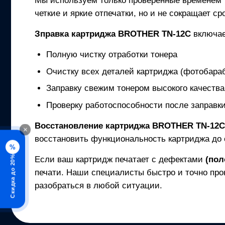
Мы используем только проверенные временем
четкие и яркие отпечатки, но и не сокращает с
Зправка картриджа
BROTHER TN-12C
включа
Полную чистку отработки тонера
Очистку всех деталей картриджа (фотобараб
Заправку свежим тонером высокого качества
Проверку работоспособности после заправк
Восстановление картриджа
BROTHER TN-12
×
восстановить функциональность картриджа до 
%
Скидка до 20%
Если ваш картридж печатает с дефектами
(пол
печати. Наши специалисты быстро и точно про
разобраться в любой ситуации.