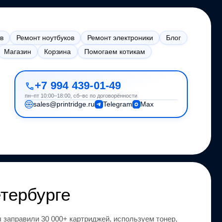
в
Ремонт ноутбуков
Ремонт электроники
Блог
Магазин
Корзина
Помогаем котикам
+7 994 439-01-49
пн–пт 10:00–18:00, сб–вс по договорённости
sales@printridge.ru
Telegram
Max
тербурге
 заправили 30 000+ картриджей, используем тонер,