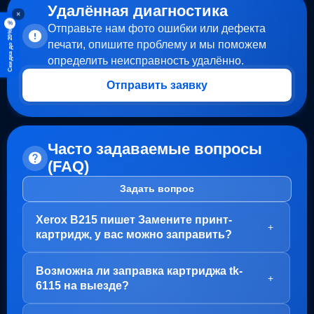
Удалённая диагностика
×
%
Отправьте нам фото ошибки или дефекта
Скидка до 20%
печати, опишите проблему и мы поможем
определить неисправность удалённо.
Отправить заявку
Часто задаваемые вопросы
(FAQ)
Задать вопрос
Xerox B215 пишет Замените принт-
+
картридж, у вас можно заправить?
Здравствуйте!
Возможна ли заправка картриджа tk-
В вашем случае, заправка картриджа не требуется.
+
6115 на выезде?
Проблема с блоком барабана (Принт-картридж), у
него просто закончился ресурс.
Здравствуйте!