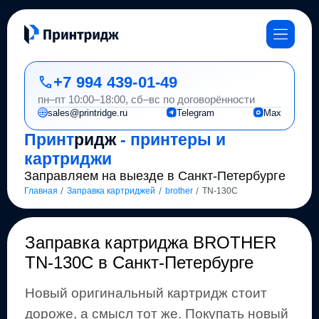
+7 994 439-01-49
пн–пт 10:00–18:00, сб–вс по договорённости
sales@printridge.ru
Telegram
Max
Принт
ридж
- принтеры и
картриджи
Заправляем на выезде в Санкт-Петербурге
/
/
/
Главная
Заправка картриджей
brother
TN-130C
Заправка картриджа
BROTHER
TN-130C
в Санкт-Петербурге
Новый оригинальный картридж стоит
дороже, а смысл тот же
.
Покупать новый