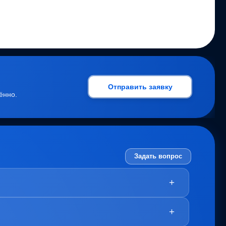
Отправить заявку
ённо.
Задать вопрос
+
+
урс.