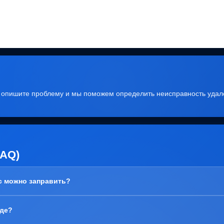
, опишите проблему и мы поможем определить неисправность удал
FAQ)
ас можно заправить?
зде?
ема с блоком барабана (Принт-картридж), у него просто закончился рес