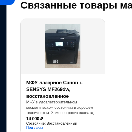
Связанные товары ма
МФУ лазерное Canon i-
SENSYS MF269dw,
восстановленное
МФУ в удовлетворительном
косметическом состоянии и хорошем
техническом. Заменён ролик захвата,
восстановлен блок барабана, проведено
14 000 ₽
полное ТО
Состояние: Восстановленный
Под заказ