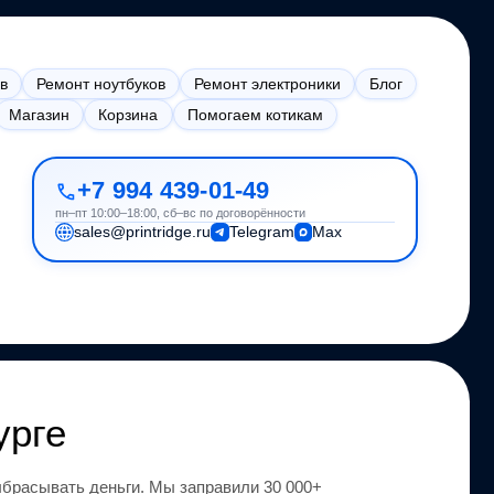
в
Ремонт ноутбуков
Ремонт электроники
Блог
Магазин
Корзина
Помогаем котикам
+7 994 439-01-49
пн–пт 10:00–18:00, сб–вс по договорённости
sales@printridge.ru
Telegram
Max
урге
брасывать деньги.
Мы заправили 30 000+