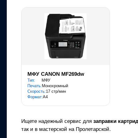
МФУ CANON MF269dw
Тип:
МФУ
Печать:
Монохромный
Скорость:
17 стр/мин
Формат:
A4
Ищете надежный сервис для
заправки картри
так и в мастерской на Пролетарской.