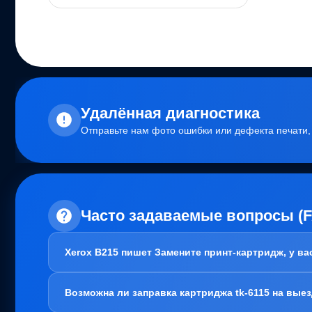
Удалённая диагностика
Отправьте нам фото ошибки или дефекта печати
Часто задаваемые вопросы (
Xerox B215 пишет Замените принт-картридж, у в
Здравствуйте!
Возможна ли заправка картриджа tk-6115 на вые
В вашем случае, заправка картриджа не требуется. Пробл
Варианта два: