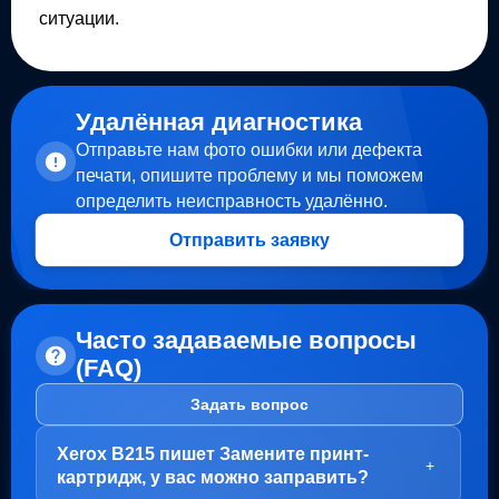
ситуации.
Удалённая диагностика
Отправьте нам фото ошибки или дефекта
печати, опишите проблему и мы поможем
определить неисправность удалённо.
Отправить заявку
Часто задаваемые вопросы
(FAQ)
Задать вопрос
Xerox B215 пишет Замените принт-
+
картридж, у вас можно заправить?