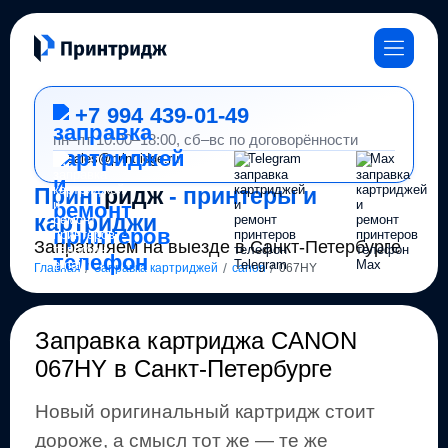
+7 994 439-01-49
пн–пт 10:00–18:00, сб–вс по договорённости
sales@printridge.ru
Telegram
Max
Принт
ридж
- принтеры и
картриджи
Заправляем на выезде в Санкт-Петербурге
/
/
/
Главная
Заправка картриджей
canon
067HY
Заправка картриджа
CANON
067HY
в Санкт-Петербурге
Новый оригинальный картридж стоит
дороже, а смысл тот же
— те же