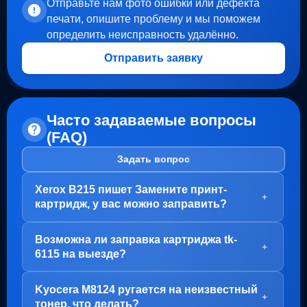
Отправьте нам фото ошибки или дефекта
печати, опишите проблему и мы поможем
определить неисправность удалённо.
Отправить заявку
Часто задаваемые вопросы
(FAQ)
Задать вопрос
Xerox B215 пишет Замените принт-
+
картридж, у вас можно заправить?
Здравствуйте!
Возможна ли заправка картриджа tk-
В вашем случае, заправка картриджа не требуется.
+
6115 на выезде?
Проблема с блоком барабана (Принт-картридж), у
него просто закончился ресурс.
Здравствуйте!
Kyocera M8124 ругается на неизвестный
Варианта два:
Да, заправка картриджа TK-6115 возможна как в
+
тонер, что делать?