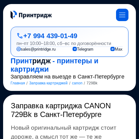
+7 994 439-01-49
пн–пт 10:00–18:00, сб–вс по договорённости
sales@printridge.ru
Telegram
Max
Принт
ридж
- принтеры и
картриджи
Заправляем на выезде в Санкт-Петербурге
/
/
/
Главная
Заправка картриджей
canon
729Bk
Заправка картриджа
CANON
729Bk
в Санкт-Петербурге
Новый оригинальный картридж стоит
дороже, а смысл тот же
— те же