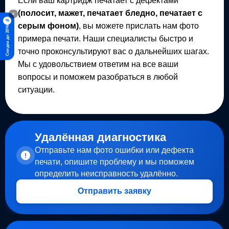
Если ваш картридж печатает с дефектами
(полосит, мажет, печатает бледно, печатает с
×
%
серым фоном)
, вы можете прислать нам фото
Скидка до 20%
примера печати. Наши специалисты быстро и
точно проконсультируют вас о дальнейших шагах.
Мы с удовольствием ответим на все ваши
вопросы и поможем разобраться в любой
ситуации.
Удалённая диагностика
Отправьте нам фото ошибки или дефекта
печати, опишите проблему и мы поможем
определить неисправность удалённо.
Отправить заявку