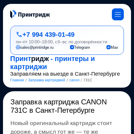
+7 994 439-01-49
пн–пт 10:00–18:00, сб–вс по договорённости
sales@printridge.ru
Telegram
Max
Принт
ридж
- принтеры и
картриджи
Заправляем на выезде в Санкт-Петербурге
/
/
/
Главная
Заправка картриджей
canon
731C
Заправка картриджа
CANON
731C
в Санкт-Петербурге
Новый оригинальный картридж стоит
дороже, а смысл тот же
— те же