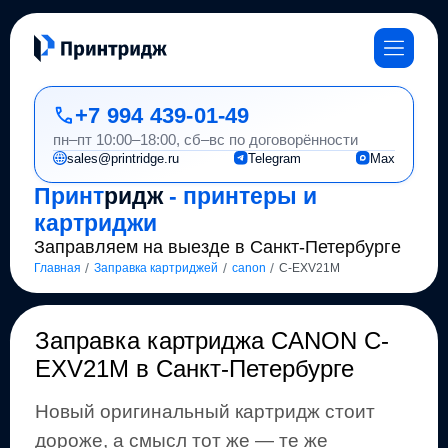
+7 994 439-01-49
пн–пт 10:00–18:00, сб–вс по договорённости
sales@printridge.ru
Telegram
Max
Принт
ридж
- принтеры и
картриджи
Заправляем на выезде в Санкт-Петербурге
/
/
/
Главная
Заправка картриджей
canon
C-EXV21M
Заправка картриджа
CANON C-
EXV21M
в Санкт-Петербурге
Новый оригинальный картридж стоит
дороже, а смысл тот же
— те же