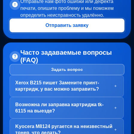
Отправьте нам фото ошибки или дефекта
печати, опишите проблему и мы поможем
определить неисправность удалённо.
Отправить заявку
Часто задаваемые вопросы
(FAQ)
Задать вопрос
Xerox B215 пишет Замените принт-
+
картридж, у вас можно заправить?
Здравствуйте!
Возможна ли заправка картриджа tk-
В вашем случае, заправка картриджа не требуется.
+
6115 на выезде?
Проблема с блоком барабана (Принт-картридж), у
него просто закончился ресурс.
Здравствуйте!
Kyocera M8124 ругается на неизвестный
Варианта два:
Да, заправка картриджа TK-6115 возможна как в
+
тонер, что делать?