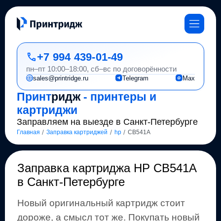
+7 994 439-01-49
пн–пт 10:00–18:00, сб–вс по договорённости
sales@printridge.ru
Telegram
Max
Принт
ридж
- принтеры и
картриджи
Заправляем на выезде в Санкт-Петербурге
/
/
/
Главная
Заправка картриджей
hp
CB541A
Заправка картриджа
HP CB541A
в Санкт-Петербурге
Новый оригинальный картридж стоит
дороже, а смысл тот же
.
Покупать новый