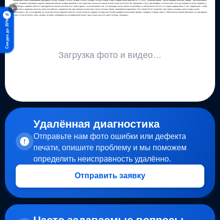
Заправляем и восстанавливаем картриджи CB540A /&nbsp; CB541A /&nbsp; CB542A /&nbsp; CB543A &nbsp; К нам в сервис попал принтер HP CP1515 , с комментарием " после заправки печатает бледно ". Как выяснилось,
клиент заправил картриджи в другом сервисном-центре, выбрав дешевле и, как следствие, получил не самое лучшее качество печати. Мы прикрепим к посту фотографии с отпечатками теста до заправки и после заправки у
×
нас. Процесс заправки цветных картриджей не сильно отличается от любых других, за исключением того, что картридж нужно полностью разбирать и обязательно чистить от старого содержимого. А вот содержимое - тонер,
должен быть хорошего качества, иначе не избежать сюрпризов. Мы для заправки используем только лучшие тонеры, проверенные временем. Опыт более 15 лет позволяет нам сделать выводы какие тонеры лучше
использовать. Да, это не дёшево, но, если вам нужно хорошее качество, лучше заплатить дороже, но один раз! На фотографиях показываем процесс заправки, в общих чертах. Обязательно меняем фотовалы на картриджах
%
и чипы. Если не менять чипы, аппарат не будет калиброваться и изображение может просто разъехаться, цвета не будут совпадать.
Скидка до 20%
Загрузка фото и видео…
Удалённая диагностика
Отправьте нам фото ошибки или дефекта
печати, опишите проблему и мы поможем
определить неисправность удалённо.
Отправить заявку