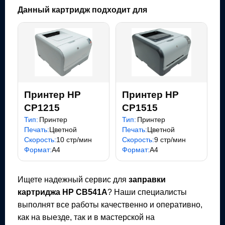
Данный картридж подходит для
Принтер HP
Принтер HP
CP1215
CP1515
Тип:
Принтер
Тип:
Принтер
Печать:
Цветной
Печать:
Цветной
Скорость:
10 стр/мин
Скорость:
9 стр/мин
Формат:
A4
Формат:
A4
Ищете надежный сервис для
заправки
картриджа
HP CB541A
? Наши специалисты
выполнят все работы качественно и оперативно,
как на выезде, так и в мастерской на