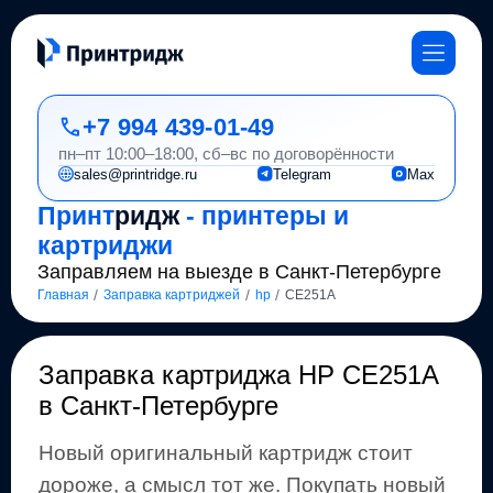
+7 994 439-01-49
пн–пт 10:00–18:00, сб–вс по договорённости
sales@printridge.ru
Telegram
Max
Принт
ридж
- принтеры и
картриджи
Заправляем на выезде в Санкт-Петербурге
/
/
/
Главная
Заправка картриджей
hp
CE251A
Заправка картриджа
HP CE251A
в Санкт-Петербурге
Новый оригинальный картридж стоит
дороже, а смысл тот же
.
Покупать новый