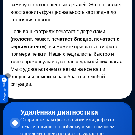
замену всех изношенных деталей. Это позволяет
восстановить функциональность картриджа до
состояния нового.
Если ваш картридж печатает с дефектами
(полосит, мажет, печатает бледно, печатает с
серым фоном)
, вы можете прислать нам фото
примера печати. Наши специалисты быстро и
точно проконсультируют вас о дальнейших шагах.
Мы с удовольствием ответим на все ваши
вопросы и поможем разобраться в любой
×
%
ситуации.
Скидка до 20%
Удалённая диагностика
Отправьте нам фото ошибки или дефекта
печати, опишите проблему и мы поможем
определить неисправность удалённо.