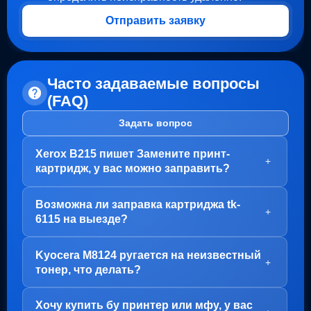
Отправить заявку
Часто задаваемые вопросы
(FAQ)
Задать вопрос
Xerox B215 пишет Замените принт-
+
картридж, у вас можно заправить?
Здравствуйте!
Возможна ли заправка картриджа tk-
В вашем случае, заправка картриджа не требуется.
+
6115 на выезде?
Проблема с блоком барабана (Принт-картридж), у
него просто закончился ресурс.
Здравствуйте!
Kyocera M8124 ругается на неизвестный
Варианта два:
Да, заправка картриджа TK-6115 возможна как в
+
тонер, что делать?
нашем офисе на Пролетарской, так и на выезде.
1. Привозите вам, мы его чистим, меняем чип и
Но есть важный момент - первый раз картридж
фотовал на новый
Здравствуйте!
Хочу купить бу принтер или мфу, у вас
лучше заправить у нас, чтобы мы могли полностью
Скорее всего, проблема в картриджах, а точнее