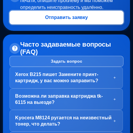
печати, опишите проблему и мы поможем
определить неисправность удалённо.
Отправить заявку
Часто задаваемые вопросы
(FAQ)
Задать вопрос
Xerox B215 пишет Замените принт-
+
картридж, у вас можно заправить?
Здравствуйте!
Возможна ли заправка картриджа tk-
В вашем случае, заправка картриджа не требуется.
+
6115 на выезде?
Проблема с блоком барабана (Принт-картридж), у
него просто закончился ресурс.
Здравствуйте!
Kyocera M8124 ругается на неизвестный
Варианта два:
Да, заправка картриджа TK-6115 возможна как в
+
тонер, что делать?
нашем офисе на Пролетарской, так и на выезде.
1. Привозите вам, мы его чистим, меняем чип и
Но есть важный момент - первый раз картридж