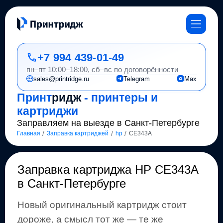
+7 994 439-01-49
пн–пт 10:00–18:00, сб–вс по договорённости
sales@printridge.ru
Telegram
Max
Принт
ридж
- принтеры и
картриджи
Заправляем на выезде в Санкт-Петербурге
/
/
/
Главная
Заправка картриджей
hp
CE343A
Заправка картриджа
HP CE343A
в Санкт-Петербурге
Новый оригинальный картридж стоит
дороже, а смысл тот же
— те же