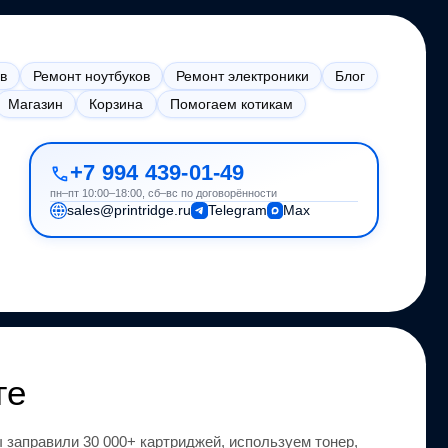
в
Ремонт ноутбуков
Ремонт электроники
Блог
Магазин
Корзина
Помогаем котикам
+7 994 439-01-49
пн–пт 10:00–18:00, сб–вс по договорённости
sales@printridge.ru
Telegram
Max
ге
 заправили 30 000+ картриджей, используем тонер,