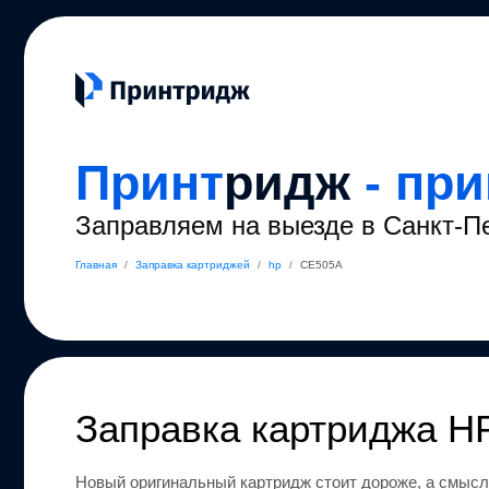
Принт
ридж
- пр
Заправляем на выезде в Санкт-П
Главная
/
Заправка картриджей
/
hp
/
CE505A
Заправка картриджа
H
Новый оригинальный картридж стоит дороже, а смысл