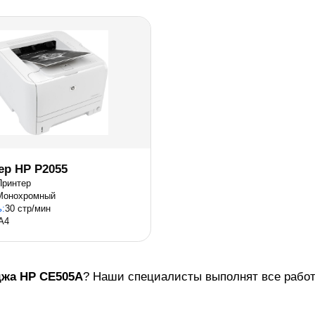
ер HP P2055
Принтер
Монохромный
ь:
30 стр/мин
A4
джа
HP CE505A
? Наши специалисты выполнят все работы