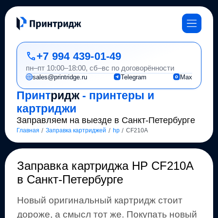
+7 994 439-01-49
пн–пт 10:00–18:00, сб–вс по договорённости
sales@printridge.ru
Telegram
Max
Принт
ридж
- принтеры и
картриджи
Заправляем на выезде в Санкт-Петербурге
/
/
/
Главная
Заправка картриджей
hp
CF210A
Заправка картриджа
HP CF210A
в Санкт-Петербурге
Новый оригинальный картридж стоит
дороже, а смысл тот же
.
Покупать новый