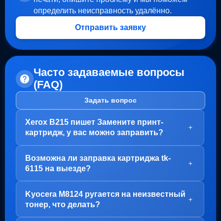
определить неисправность удалённо.
Отправить заявку
Часто задаваемые вопросы
(FAQ)
Задать вопрос
Xerox B215 пишет Замените принт-
+
картридж, у вас можно заправить?
Здравствуйте!
Возможна ли заправка картриджа tk-
В вашем случае, заправка картриджа не требуется.
+
6115 на выезде?
Проблема с блоком барабана (Принт-картридж), у
него просто закончился ресурс.
Здравствуйте!
Kyocera M8124 ругается на неизвестный
Варианта два:
Да, заправка картриджа TK-6115 возможна как в
+
тонер, что делать?
нашем офисе на Пролетарской, так и на выезде.
1. Привозите вам, мы его чистим, меняем чип и
Но есть важный момент - первый раз картридж