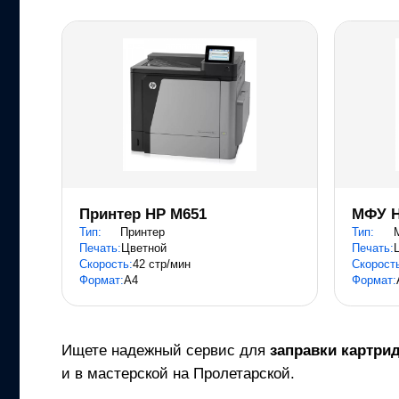
Принтер HP M651
МФУ H
Тип:
Принтер
Тип:
Печать:
Цветной
Печать:
Скорость:
42 стр/мин
Скорост
Формат:
A4
Формат:
Ищете надежный сервис для
заправки картри
и в мастерской на Пролетарской.