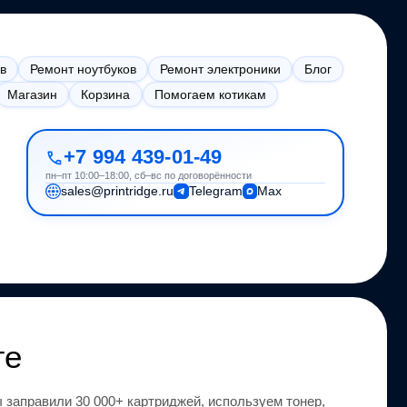
в
Ремонт ноутбуков
Ремонт электроники
Блог
Магазин
Корзина
Помогаем котикам
+7 994 439-01-49
пн–пт 10:00–18:00, сб–вс по договорённости
sales@printridge.ru
Telegram
Max
ге
 заправили 30 000+ картриджей, используем тонер,