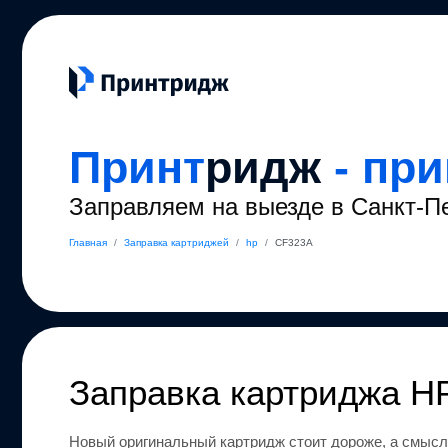
Принт
ридж
- пр
Заправляем на выезде в Санкт-П
Главная
/
Заправка картриджей
/
hp
/
CF323A
Заправка картриджа
H
Новый оригинальный картридж стоит дороже, а смысл