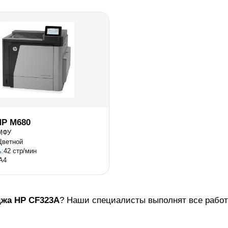
P M680
МФУ
Цветной
ь:
42 стр/мин
A4
джа
HP CF323A
? Наши специалисты выполнят все работы