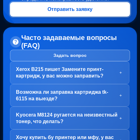
Отправить заявку
Часто задаваемые вопросы
(FAQ)
Задать вопрос
Xerox B215 пишет Замените принт-
+
картридж, у вас можно заправить?
Здравствуйте!
Возможна ли заправка картриджа tk-
В вашем случае, заправка картриджа не требуется.
+
6115 на выезде?
Проблема с блоком барабана (Принт-картридж), у
него просто закончился ресурс.
Здравствуйте!
Kyocera M8124 ругается на неизвестный
Варианта два:
Да, заправка картриджа TK-6115 возможна как в
+
тонер, что делать?
нашем офисе на Пролетарской, так и на выезде.
1. Привозите вам, мы его чистим, меняем чип и
Но есть важный момент - первый раз картридж
фотовал на новый
Здравствуйте!
Хочу купить бу принтер или мфу, у вас
лучше заправить у нас, чтобы мы могли полностью
Скорее всего, проблема в картриджах, а точнее