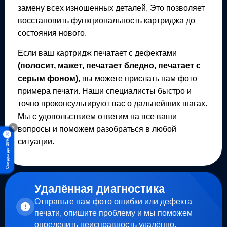
замену всех изношенных деталей. Это позволяет
восстановить функциональность картриджа до
состояния нового.
Если ваш картридж печатает с дефектами
(полосит, мажет, печатает бледно, печатает с
серым фоном)
, вы можете прислать нам фото
примера печати. Наши специалисты быстро и
точно проконсультируют вас о дальнейших шагах.
Мы с удовольствием ответим на все ваши
вопросы и поможем разобраться в любой
×
%
ситуации.
Скидка до 20%
Удалённая диагностика
Отправьте нам фото ошибки или дефекта
печати, опишите проблему и мы поможем
определить неисправность удалённо.