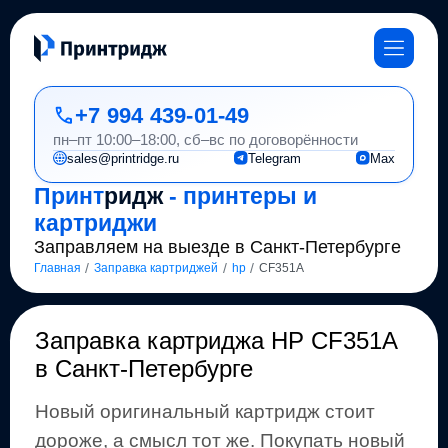
+7 994 439-01-49
пн–пт 10:00–18:00, сб–вс по договорённости
sales@printridge.ru
Telegram
Max
Принт
ридж
- принтеры и
картриджи
Заправляем на выезде в Санкт-Петербурге
/
/
/
Главная
Заправка картриджей
hp
CF351A
Заправка картриджа
HP CF351A
в Санкт-Петербурге
Новый оригинальный картридж стоит
дороже, а смысл тот же
.
Покупать новый