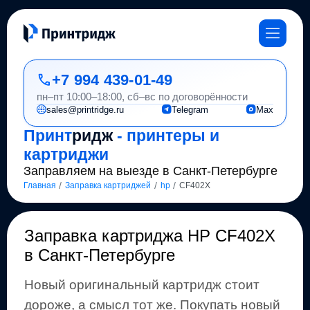
+7 994 439-01-49
пн–пт 10:00–18:00, сб–вс по договорённости
sales@printridge.ru
Telegram
Max
Принт
ридж
- принтеры и
картриджи
Заправляем на выезде в Санкт-Петербурге
/
/
/
Главная
Заправка картриджей
hp
CF402X
Заправка картриджа
HP CF402X
в Санкт-Петербурге
Новый оригинальный картридж стоит
дороже, а смысл тот же
.
Покупать новый