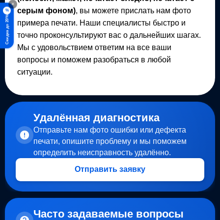
×
серым фоном)
, вы можете прислать нам фото
%
Скидка до 20%
примера печати. Наши специалисты быстро и
точно проконсультируют вас о дальнейших шагах.
Мы с удовольствием ответим на все ваши
вопросы и поможем разобраться в любой
ситуации.
Удалённая диагностика
Отправьте нам фото ошибки или дефекта
печати, опишите проблему и мы поможем
определить неисправность удалённо.
Отправить заявку
Часто задаваемые вопросы