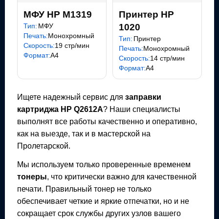
МФУ HP M1319
Принтер HP
Тип:
МФУ
1020
Печать:
Монохромный
Тип:
Принтер
Скорость:
19 стр/мин
Печать:
Монохромный
Формат:
A4
Скорость:
14 стр/мин
Формат:
A4
Ищете надежный сервис для
заправки
картриджа
HP Q2612A
? Наши специалисты
выполнят все работы качественно и оперативно,
как на выезде, так и в мастерской на
Пролетарской.
Мы используем только проверенные временем
тонеры
, что критически важно для качественной
печати. Правильный тонер не только
обеспечивает четкие и яркие отпечатки, но и не
сокращает срок службы других узлов вашего