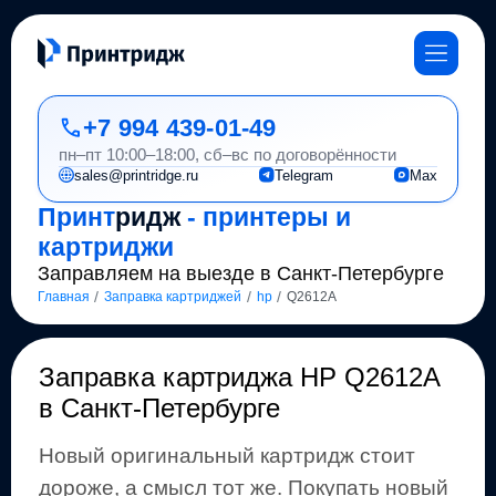
+7 994 439-01-49
пн–пт 10:00–18:00, сб–вс по договорённости
sales@printridge.ru
Telegram
Max
Принт
ридж
- принтеры и
картриджи
Заправляем на выезде в Санкт-Петербурге
/
/
/
Главная
Заправка картриджей
hp
Q2612A
Заправка картриджа
HP Q2612A
в Санкт-Петербурге
Новый оригинальный картридж стоит
дороже, а смысл тот же
.
Покупать новый