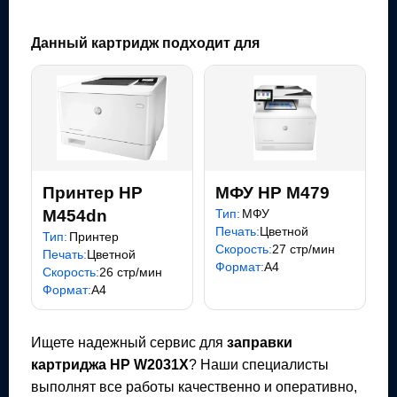
Данный картридж подходит для
Принтер HP
МФУ HP M479
M454dn
Тип:
МФУ
Печать:
Цветной
Тип:
Принтер
Скорость:
27 стр/мин
Печать:
Цветной
Формат:
A4
Скорость:
26 стр/мин
Формат:
A4
Ищете надежный сервис для
заправки
картриджа
HP W2031X
? Наши специалисты
выполнят все работы качественно и оперативно,