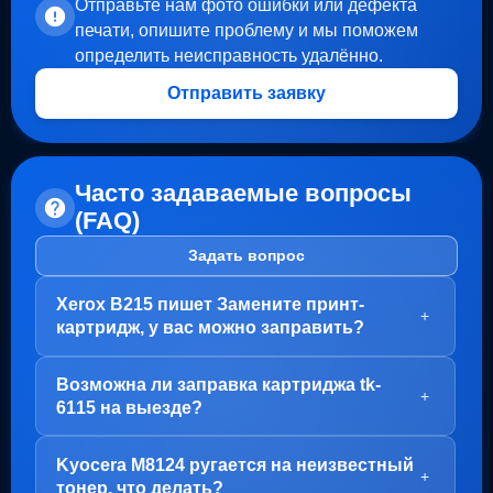
Отправьте нам фото ошибки или дефекта
печати, опишите проблему и мы поможем
определить неисправность удалённо.
Отправить заявку
Часто задаваемые вопросы
(FAQ)
Задать вопрос
Xerox B215 пишет Замените принт-
+
картридж, у вас можно заправить?
Здравствуйте!
Возможна ли заправка картриджа tk-
В вашем случае, заправка картриджа не требуется.
+
6115 на выезде?
Проблема с блоком барабана (Принт-картридж), у
него просто закончился ресурс.
Здравствуйте!
Kyocera M8124 ругается на неизвестный
Варианта два:
Да, заправка картриджа TK-6115 возможна как в
+
тонер, что делать?