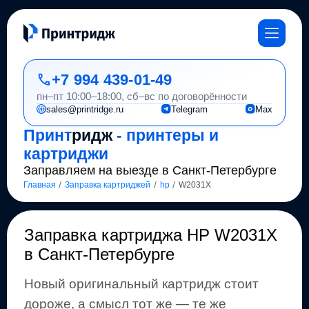
+7 994 439-01-49
пн–пт 10:00–18:00, сб–вс по договорённости
sales@printridge.ru
Telegram
Max
Принт
ридж
- принтеры и
картриджи
Заправляем на выезде в Санкт-Петербурге
/
/
/
Главная
Заправка картриджей
hp
W2031X
Заправка картриджа
HP W2031X
в Санкт-Петербурге
Новый оригинальный картридж стоит
дороже, а смысл тот же
— те же