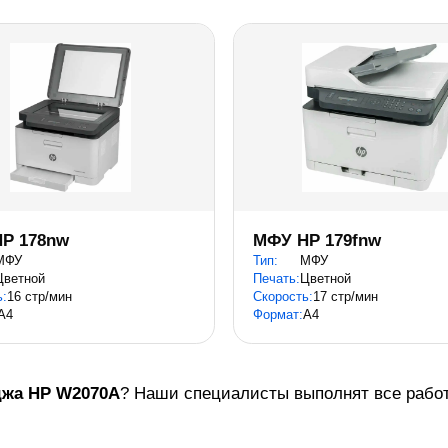
P 178nw
МФУ HP 179fnw
МФУ
Тип:
МФУ
Цветной
Печать:
Цветной
ь:
16 стр/мин
Скорость:
17 стр/мин
A4
Формат:
A4
джа
HP W2070A
? Наши специалисты выполнят все работы