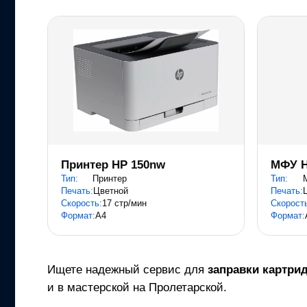
Принтер HP 150nw
МФУ H
Тип:
Принтер
Тип:
Печать:
Цветной
Печать:
Скорость:
17 стр/мин
Скорост
Формат:
A4
Формат:
Ищете надежный сервис для
заправки картри
и в мастерской на Пролетарской.