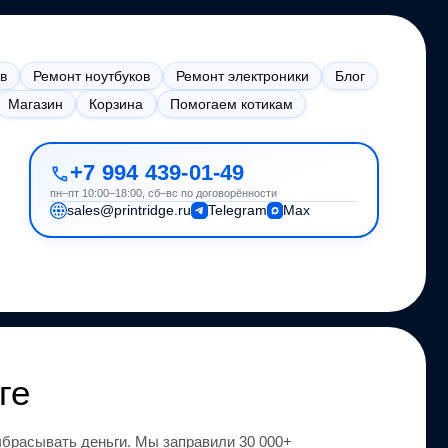
в
Ремонт ноутбуков
Ремонт электроники
Блог
Магазин
Корзина
Помогаем котикам
+7 994 439-01-49
пн–пт 10:00–18:00, сб–вс по договорённости
sales@printridge.ru
Telegram
Max
ге
брасывать деньги.
Мы заправили 30 000+