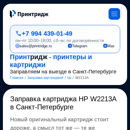
+7 994 439-01-49
пн–пт 10:00–18:00, сб–вс по договорённости
sales@printridge.ru
Telegram
Max
Принт
ридж
- принтеры и
картриджи
Заправляем на выезде в Санкт-Петербурге
/
/
/
Главная
Заправка картриджей
hp
W2213A
Заправка картриджа
HP W2213A
в Санкт-Петербурге
Новый оригинальный картридж стоит
дороже, а смысл тот же
— те же