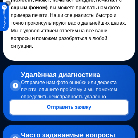
×
серым фоном)
, вы можете прислать нам фото
%
Скидка до 20%
примера печати. Наши специалисты быстро и
точно проконсультируют вас о дальнейших шагах.
Мы с удовольствием ответим на все ваши
вопросы и поможем разобраться в любой
ситуации.
Удалённая диагностика
Отправьте нам фото ошибки или дефекта
печати, опишите проблему и мы поможем
определить неисправность удалённо.
Отправить заявку
Часто задаваемые вопросы