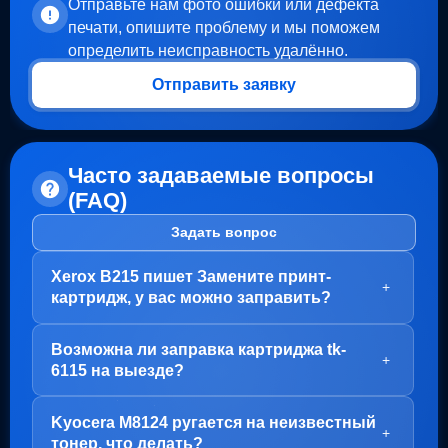
Отправьте нам фото ошибки или дефекта
печати, опишите проблему и мы поможем
определить неисправность удалённо.
Отправить заявку
Часто задаваемые вопросы
(FAQ)
Задать вопрос
Xerox B215 пишет Замените принт-
+
картридж, у вас можно заправить?
Здравствуйте!
Возможна ли заправка картриджа tk-
В вашем случае, заправка картриджа не требуется.
+
6115 на выезде?
Проблема с блоком барабана (Принт-картридж), у
него просто закончился ресурс.
Здравствуйте!
Kyocera M8124 ругается на неизвестный
Варианта два:
Да, заправка картриджа TK-6115 возможна как в
+
тонер, что делать?