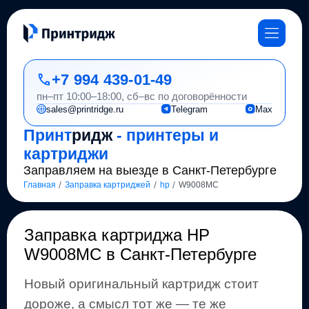
+7 994 439-01-49
пн–пт 10:00–18:00, сб–вс по договорённости
sales@printridge.ru
Telegram
Max
Принт
ридж
- принтеры и
картриджи
Заправляем на выезде в Санкт-Петербурге
/
/
/
Главная
Заправка картриджей
hp
W9008MC
Заправка картриджа
HP
W9008MC
в Санкт-Петербурге
Новый оригинальный картридж стоит
дороже, а смысл тот же
— те же