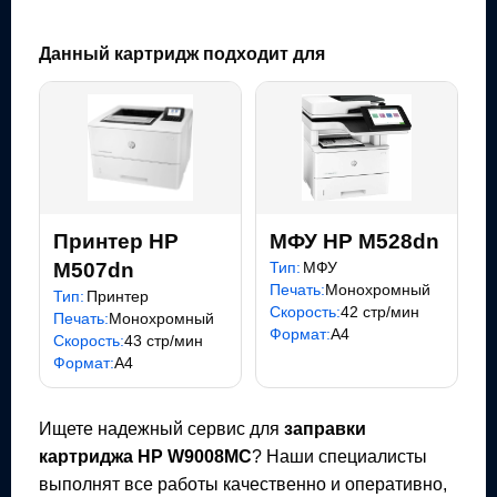
Данный картридж подходит для
Принтер HP
МФУ HP M528dn
M507dn
Тип:
МФУ
Печать:
Монохромный
Тип:
Принтер
Скорость:
42 стр/мин
Печать:
Монохромный
Формат:
A4
Скорость:
43 стр/мин
Формат:
A4
Ищете надежный сервис для
заправки
картриджа
HP W9008MC
? Наши специалисты
выполнят все работы качественно и оперативно,