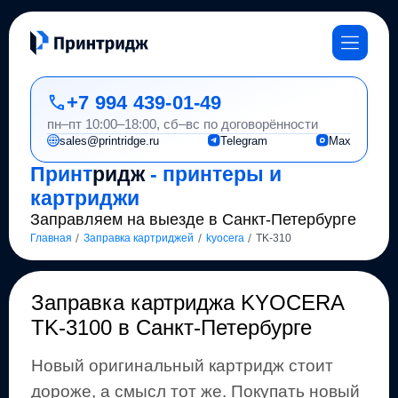
+7 994 439-01-49
пн–пт 10:00–18:00, сб–вс по договорённости
sales@printridge.ru
Telegram
Max
Принт
ридж
- принтеры и
картриджи
Заправляем на выезде в Санкт-Петербурге
/
/
/
Главная
Заправка картриджей
kyocera
TK-310
Заправка картриджа
KYOCERA
TK-3100
в Санкт-Петербурге
Новый оригинальный картридж стоит
дороже, а смысл тот же
.
Покупать новый