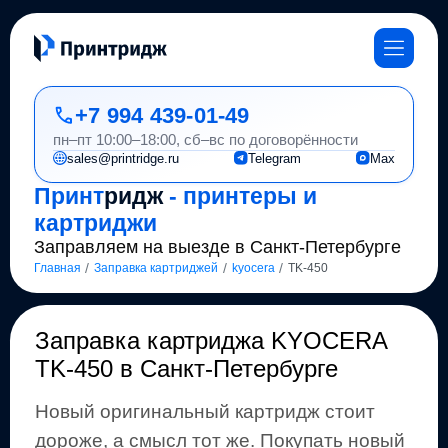
+7 994 439-01-49
пн–пт 10:00–18:00, сб–вс по договорённости
sales@printridge.ru
Telegram
Max
Принт
ридж
- принтеры и
картриджи
Заправляем на выезде в Санкт-Петербурге
/
/
/
Главная
Заправка картриджей
kyocera
TK-450
Заправка картриджа
KYOCERA
TK-450
в Санкт-Петербурге
Новый оригинальный картридж стоит
дороже, а смысл тот же
.
Покупать новый