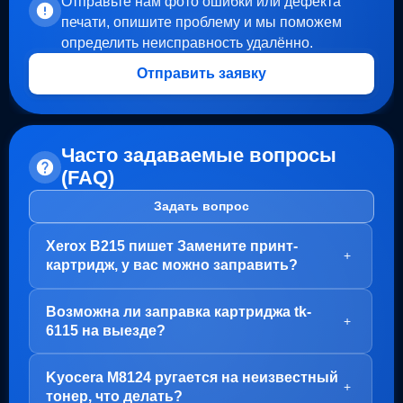
Отправьте нам фото ошибки или дефекта
печати, опишите проблему и мы поможем
определить неисправность удалённо.
Отправить заявку
Часто задаваемые вопросы
(FAQ)
Задать вопрос
Xerox B215 пишет Замените принт-
+
картридж, у вас можно заправить?
Здравствуйте!
Возможна ли заправка картриджа tk-
В вашем случае, заправка картриджа не требуется.
+
6115 на выезде?
Проблема с блоком барабана (Принт-картридж), у
него просто закончился ресурс.
Здравствуйте!
Kyocera M8124 ругается на неизвестный
Варианта два:
Да, заправка картриджа TK-6115 возможна как в
+
тонер, что делать?
нашем офисе на Пролетарской, так и на выезде.