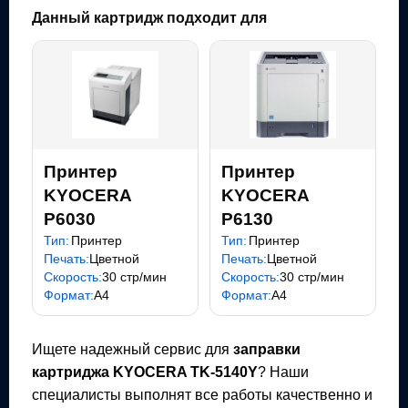
Данный картридж подходит для
Принтер
Принтер
KYOCERA
KYOCERA
P6030
P6130
Тип:
Принтер
Тип:
Принтер
Печать:
Цветной
Печать:
Цветной
Скорость:
30 стр/мин
Скорость:
30 стр/мин
Формат:
A4
Формат:
A4
Ищете надежный сервис для
заправки
картриджа
KYOCERA TK-5140Y
? Наши
специалисты выполнят все работы качественно и