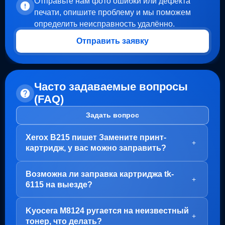
Отправьте нам фото ошибки или дефекта
печати, опишите проблему и мы поможем
определить неисправность удалённо.
Отправить заявку
Часто задаваемые вопросы
(FAQ)
Задать вопрос
Xerox B215 пишет Замените принт-
+
картридж, у вас можно заправить?
Здравствуйте!
Возможна ли заправка картриджа tk-
В вашем случае, заправка картриджа не требуется.
+
6115 на выезде?
Проблема с блоком барабана (Принт-картридж), у
него просто закончился ресурс.
Здравствуйте!
Kyocera M8124 ругается на неизвестный
Варианта два:
Да, заправка картриджа TK-6115 возможна как в
+
тонер, что делать?
нашем офисе на Пролетарской, так и на выезде.