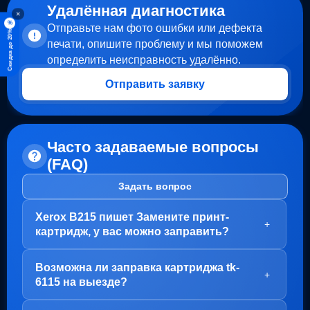
Удалённая диагностика
×
%
Отправьте нам фото ошибки или дефекта
Скидка до 20%
печати, опишите проблему и мы поможем
определить неисправность удалённо.
Отправить заявку
Часто задаваемые вопросы
(FAQ)
Задать вопрос
Xerox B215 пишет Замените принт-
+
картридж, у вас можно заправить?
Здравствуйте!
Возможна ли заправка картриджа tk-
В вашем случае, заправка картриджа не требуется.
+
6115 на выезде?
Проблема с блоком барабана (Принт-картридж), у
него просто закончился ресурс.
Здравствуйте!