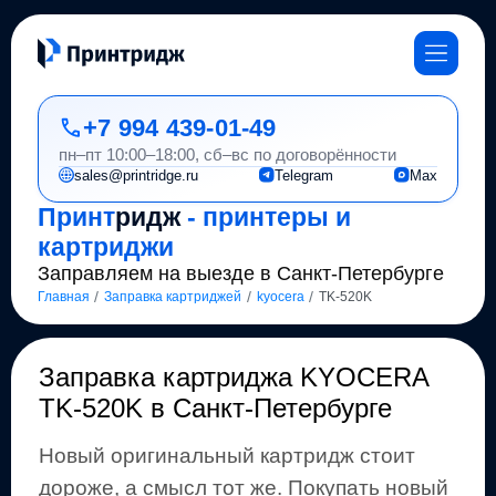
+7 994 439-01-49
пн–пт 10:00–18:00, сб–вс по договорённости
sales@printridge.ru
Telegram
Max
Принт
ридж
- принтеры и
картриджи
Заправляем на выезде в Санкт-Петербурге
/
/
/
Главная
Заправка картриджей
kyocera
TK-520K
Заправка картриджа
KYOCERA
TK-520K
в Санкт-Петербурге
Новый оригинальный картридж стоит
дороже, а смысл тот же
.
Покупать новый