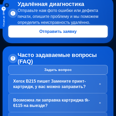
Удалённая диагностика
×
%
Отправьте нам фото ошибки или дефекта
Скидка до 20%
печати, опишите проблему и мы поможем
определить неисправность удалённо.
Отправить заявку
Часто задаваемые вопросы
(FAQ)
Задать вопрос
Xerox B215 пишет Замените принт-
+
картридж, у вас можно заправить?
Здравствуйте!
Возможна ли заправка картриджа tk-
В вашем случае, заправка картриджа не требуется.
+
6115 на выезде?
Проблема с блоком барабана (Принт-картридж), у
него просто закончился ресурс.
Здравствуйте!