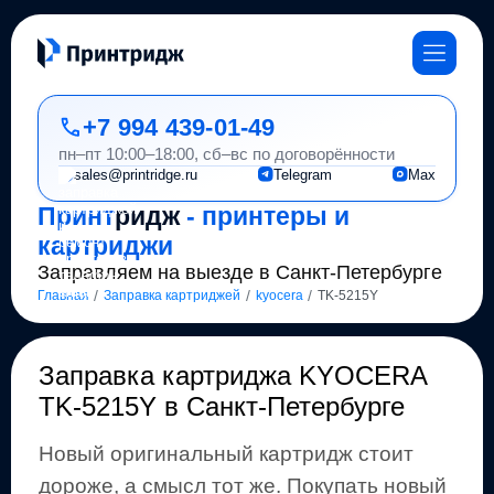
+7 994 439-01-49
пн–пт 10:00–18:00, сб–вс по договорённости
sales@printridge.ru
Telegram
Max
Принт
ридж
- принтеры и
картриджи
Заправляем на выезде в Санкт-Петербурге
/
/
/
Главная
Заправка картриджей
kyocera
TK-5215Y
Заправка картриджа
KYOCERA
TK-5215Y
в Санкт-Петербурге
Новый оригинальный картридж стоит
дороже, а смысл тот же
.
Покупать новый