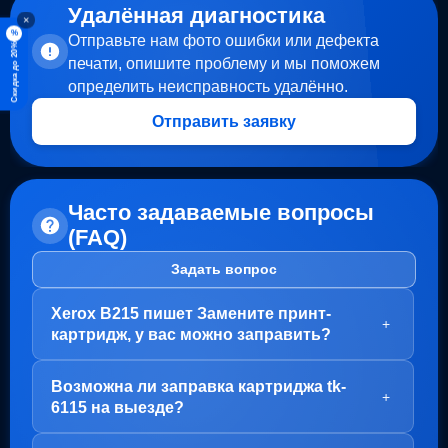
Удалённая диагностика
×
%
Отправьте нам фото ошибки или дефекта
Скидка до 20%
печати, опишите проблему и мы поможем
определить неисправность удалённо.
Отправить заявку
Часто задаваемые вопросы
(FAQ)
Задать вопрос
Xerox B215 пишет Замените принт-
+
картридж, у вас можно заправить?
Здравствуйте!
Возможна ли заправка картриджа tk-
В вашем случае, заправка картриджа не требуется.
+
6115 на выезде?
Проблема с блоком барабана (Принт-картридж), у
него просто закончился ресурс.
Здравствуйте!