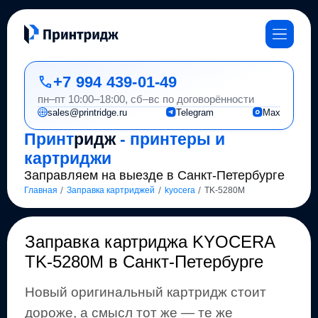
+7 994 439-01-49
пн–пт 10:00–18:00, сб–вс по договорённости
sales@printridge.ru
Telegram
Max
Принт
ридж
- принтеры и
картриджи
Заправляем на выезде в Санкт-Петербурге
/
/
/
Главная
Заправка картриджей
kyocera
TK-5280M
Заправка картриджа
KYOCERA
TK-5280M
в Санкт-Петербурге
Новый оригинальный картридж стоит
дороже, а смысл тот же
— те же