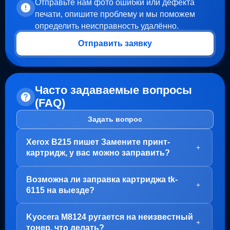
Отправьте нам фото ошибки или дефекта
печати, опишите проблему и мы поможем
определить неисправность удалённо.
Отправить заявку
Часто задаваемые вопросы
(FAQ)
Задать вопрос
Xerox B215 пишет Замените принт-
+
картридж, у вас можно заправить?
Здравствуйте!
Возможна ли заправка картриджа tk-
В вашем случае, заправка картриджа не требуется.
+
6115 на выезде?
Проблема с блоком барабана (Принт-картридж), у
него просто закончился ресурс.
Здравствуйте!
Kyocera M8124 ругается на неизвестный
Варианта два:
Да, заправка картриджа TK-6115 возможна как в
+
тонер, что делать?