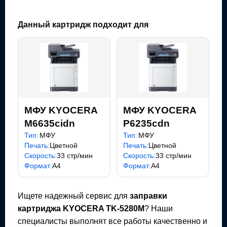
Данный картридж подходит для
МФУ KYOCERA
МФУ KYOCERA
M6635cidn
P6235cdn
Тип:
МФУ
Тип:
МФУ
Печать:
Цветной
Печать:
Цветной
Скорость:
33 стр/мин
Скорость:
33 стр/мин
Формат:
A4
Формат:
A4
Ищете надежный сервис для
заправки
картриджа
KYOCERA TK-5280M
? Наши
специалисты выполнят все работы качественно и