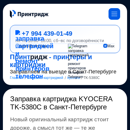
+7 994 439-01-49
пн–пт 10:00–18:00, сб–вс по договорённости
sales@printridge.ru
Telegram
Max
Принт
ридж
- принтеры и
картриджи
Заправляем на выезде в Санкт-Петербурге
/
/
/
Главная
Заправка картриджей
kyocera
TK-5380C
Заправка картриджа
KYOCERA
TK-5380C
в Санкт-Петербурге
Новый оригинальный картридж стоит
дороже, а смысл тот же
— те же