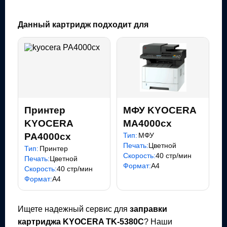
Данный картридж подходит для
Принтер
МФУ KYOCERA
KYOCERA
MA4000cx
PA4000cx
Тип:
МФУ
Печать:
Цветной
Тип:
Принтер
Скорость:
40 стр/мин
Печать:
Цветной
Формат:
A4
Скорость:
40 стр/мин
Формат:
A4
Ищете надежный сервис для
заправки
картриджа
KYOCERA TK-5380C
? Наши