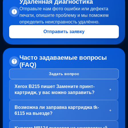
Удалённая диагностика
Отправьте нам фото ошибки или дефекта
печати, опишите проблему и мы поможем
определить неисправность удалённо.
Отправить заявку
Часто задаваемые вопросы
(FAQ)
Задать вопрос
Xerox B215 пишет Замените принт-
+
картридж, у вас можно заправить?
Здравствуйте!
Возможна ли заправка картриджа tk-
В вашем случае, заправка картриджа не требуется.
+
6115 на выезде?
Проблема с блоком барабана (Принт-картридж), у
него просто закончился ресурс.
Здравствуйте!