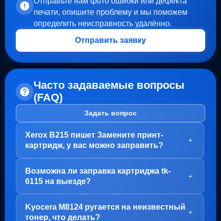
Отправьте нам фото ошибки или дефекта
печати, опишите проблему и мы поможем
определить неисправность удалённо.
Отправить заявку
Часто задаваемые вопросы
(FAQ)
Задать вопрос
Xerox B215 пишет Замените принт-
+
картридж, у вас можно заправить?
Здравствуйте!
Возможна ли заправка картриджа tk-
В вашем случае, заправка картриджа не требуется.
+
6115 на выезде?
Проблема с блоком барабана (Принт-картридж), у
него просто закончился ресурс.
Здравствуйте!
Kyocera M8124 ругается на неизвестный
Варианта два:
Да, заправка картриджа TK-6115 возможна как в
+
тонер, что делать?
нашем офисе на Пролетарской, так и на выезде.