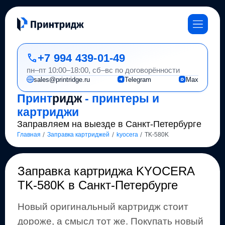
+7 994 439-01-49
пн–пт 10:00–18:00, сб–вс по договорённости
sales@printridge.ru
Telegram
Max
Принт
ридж
- принтеры и
картриджи
Заправляем на выезде в Санкт-Петербурге
/
/
/
Главная
Заправка картриджей
kyocera
TK-580K
Заправка картриджа
KYOCERA
TK-580K
в Санкт-Петербурге
Новый оригинальный картридж стоит
дороже, а смысл тот же
.
Покупать новый