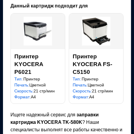
Данный картридж подходит для
Принтер
Принтер
KYOCERA
KYOCERA FS-
P6021
C5150
Тип:
Принтер
Тип:
Принтер
Печать:
Цветной
Печать:
Цветной
Скорость:
21 стр/мин
Скорость:
21 стр/мин
Формат:
A4
Формат:
A4
Ищете надежный сервис для
заправки
картриджа
KYOCERA TK-580K
? Наши
специалисты выполнят все работы качественно и