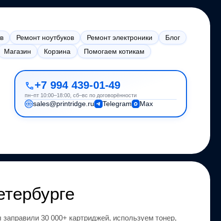
в
Ремонт ноутбуков
Ремонт электроники
Блог
Магазин
Корзина
Помогаем котикам
+7 994 439-01-49
пн–пт 10:00–18:00, сб–вс по договорённости
sales@printridge.ru
Telegram
Max
етербурге
 заправили 30 000+ картриджей, используем тонер,