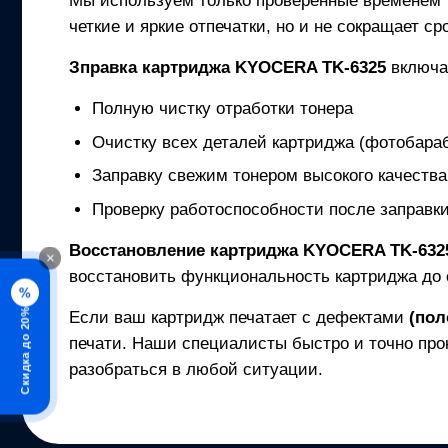
Мы используем только проверенные временем
четкие и яркие отпечатки, но и не сокращает с
Зправка картриджа
KYOCERA TK-6325
включа
Полную чистку отработки тонера
Очистку всех деталей картриджа (фотобараб
Заправку свежим тонером высокого качества
Проверку работоспособности после заправк
Восстановление картриджа
KYOCERA TK-632
×
восстановить функциональность картриджа до 
%
Скидка до 20%
Если ваш картридж печатает с дефектами
(пол
печати. Наши специалисты быстро и точно про
разобраться в любой ситуации.