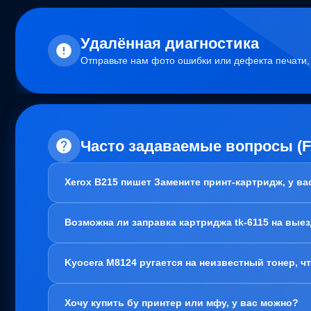
Удалённая диагностика
Отправьте нам фото ошибки или дефекта печати
Часто задаваемые вопросы (
Xerox B215 пишет Замените принт-картридж, у в
Здравствуйте!
Возможна ли заправка картриджа tk-6115 на вые
В вашем случае, заправка картриджа не требуется. Пробл
Варианта два:
Здравствуйте!
1. Привозите вам, мы его чистим, меняем чип и фотовал 
Kyocera M8124 ругается на неизвестный тонер, ч
Да, заправка картриджа TK-6115 возможна как в нашем оф
полностью очистить его от старого содержимого. Это н
2. Покупаете новый блок барабана. Тут как повезет, если
Здравствуйте!
территории и проблем с печатью точно не будет.
Хочу купить бу принтер или мфу, у вас можно?
Скорее всего, проблема в картриджах, а точнее регион ч
Актуально для: