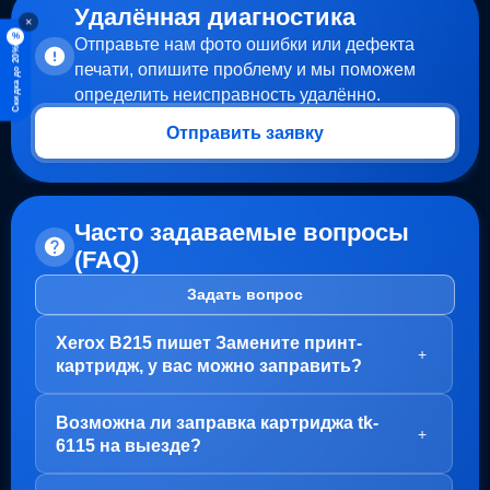
Удалённая диагностика
×
%
Отправьте нам фото ошибки или дефекта
Скидка до 20%
печати, опишите проблему и мы поможем
определить неисправность удалённо.
Отправить заявку
Часто задаваемые вопросы
(FAQ)
Задать вопрос
Xerox B215 пишет Замените принт-
+
картридж, у вас можно заправить?
Здравствуйте!
Возможна ли заправка картриджа tk-
В вашем случае, заправка картриджа не требуется.
+
6115 на выезде?
Проблема с блоком барабана (Принт-картридж), у
него просто закончился ресурс.
Здравствуйте!