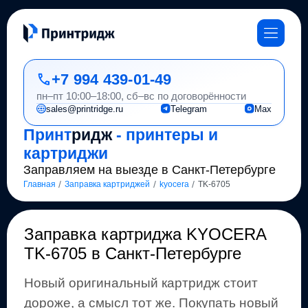
+7 994 439-01-49
пн–пт 10:00–18:00, сб–вс по договорённости
sales@printridge.ru
Telegram
Max
Принт
ридж
- принтеры и
картриджи
Заправляем на выезде в Санкт-Петербурге
/
/
/
Главная
Заправка картриджей
kyocera
TK-6705
Заправка картриджа
KYOCERA
TK-6705
в Санкт-Петербурге
Новый оригинальный картридж стоит
дороже, а смысл тот же
.
Покупать новый