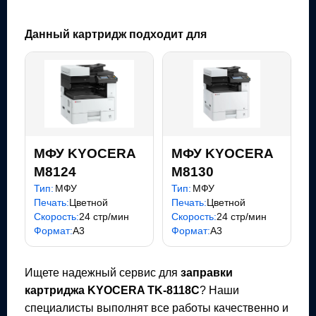
Данный картридж подходит для
МФУ KYOCERA
МФУ KYOCERA
M8124
M8130
Тип:
МФУ
Тип:
МФУ
Печать:
Цветной
Печать:
Цветной
Скорость:
24 стр/мин
Скорость:
24 стр/мин
Формат:
A3
Формат:
A3
Ищете надежный сервис для
заправки
картриджа
KYOCERA TK-8118C
? Наши
специалисты выполнят все работы качественно и