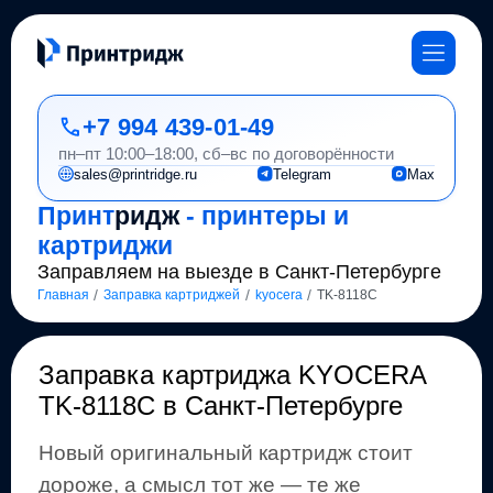
+7 994 439-01-49
пн–пт 10:00–18:00, сб–вс по договорённости
sales@printridge.ru
Telegram
Max
Принт
ридж
- принтеры и
картриджи
Заправляем на выезде в Санкт-Петербурге
/
/
/
Главная
Заправка картриджей
kyocera
TK-8118C
Заправка картриджа
KYOCERA
TK-8118C
в Санкт-Петербурге
Новый оригинальный картридж стоит
дороже, а смысл тот же
— те же