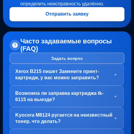
определить неисправность удалённо.
Отправить заявку
Часто задаваемые вопросы
(FAQ)
Задать вопрос
Xerox B215 пишет Замените принт-
+
картридж, у вас можно заправить?
Здравствуйте!
Возможна ли заправка картриджа tk-
В вашем случае, заправка картриджа не требуется.
+
6115 на выезде?
Проблема с блоком барабана (Принт-картридж), у
него просто закончился ресурс.
Здравствуйте!
Kyocera M8124 ругается на неизвестный
Варианта два:
Да, заправка картриджа TK-6115 возможна как в
+
тонер, что делать?
нашем офисе на Пролетарской, так и на выезде.
1. Привозите вам, мы его чистим, меняем чип и
Но есть важный момент - первый раз картридж
фотовал на новый
Здравствуйте!