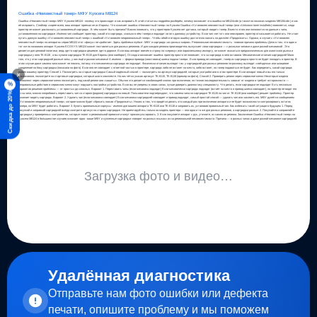
Ошибка «Неизвестный тонер» МФУ Kyocera M8124
Ошибка «Неизвестный тонер» МФУ Kyocera M8124 - почему это происходит и как исправить В этой статье мы подробно разберём, почему возникает эта ошибка на M8124cidn (а также на похожих моделях M8130cidn ) и как
её исправить. Спойлер: скорее всего, ваш аппарат приехал не из Европы. Что означает ошибка «Неизвестный тонер» на Kyocera Ошибка «Установлен неизвестный тонер» (или «Unknown toner installed») появляется, когда
принтер не может распознать установленный картридж . В чём может быть причина? Важно понимать, что у принтеров Kyocera нет датчика, который «видит» тонер. Вместо этого они полагаются на данные с чипа,
установленного на картридже. Именно чип сообщает принтеру, какой это картридж, сколько в нём тонера и подходит ли он к данному устройству. Если чип «не тот» или неисправен, принтер отказывается работать. Не стоит
путать данную ошибку «Установлен неизвестный тонер» с ошибкой «Установлен неоригинальный тонер» . Чтобы обойти вторую ошибку достаточно нажать на дисплее «Продолжить». Однако, в случае с «Установлен
неизвестный тонер» на аппаратах серии M8124 этот «фокус» не сработает. Здесь проблема глубже - МФУ и картридж «из разных миров». Региональная несовместимость - главная причина проблемы Дело в том, что один и
тот же по названию аппарат Kyocera ECOSYS M8124 может поставляться для разных регионов. И для каждого региона производитель выпускает свои картриджи — с разными чипами и даже разной механикой . Это
делается для ценовой политики, ведь где-то картриджи дешевле, где-то дороже. Если ваш аппарат ввезён в страну по «серому» или параллельному импорту, он может оказаться предназначенным для азиатского рынка и
картриджи у него TK-8118 , а вы купили картриджи TK-8115 для Европы (или наоборот). Отсюда и возникает ошибка: принтер просто не понимает, что за картридж в него вставили. Механические отличия картриджей Мало
того, что у этих картриджей разные чипы, у них ещё и разная механика! А именно — форма привода (хвостовика) шнека подачи тонера . Если привод не совпадает, тонер из картриджа просто не будет попадать в принтер. В
этом случае даже замена чипа может не помочь, потому что механически картридж не подходит. Физически отличия выглядят так: у картриджей для разных регионов по-разному выглядит «звёздочка» или шлицевое
соединение на боку картриджа (показали на фото). Если оно не совпадает с ответной частью в принтере, картридж либо не встанет на место, либо встанет, но тонер подаваться не будет. Как определить, какой картридж
×
нужен вашему принтеру Способ 1. Посмотреть на старые картриджи Самый надёжный способ — посмотреть на артикул картриджей, которые уже работали в этом принтере. Если аппарат новый и вы его только
распаковали, посмотрите на стартовые картриджи, которые шли в комплекте. На них чётко указан артикул: TK-8115, TK-8118 (пример на фото). Способ 2. Проверить регион через сервисное меню Некоторые модели
позволяют через сервисное меню посмотреть, под какой регион они «зашиты». Обычно это делается комбинацией кнопок при включении, но точная последовательность зависит от модели и требует осторожности —
%
неправильные действия в сервисном меню могут нарушить настройки устройства. Если вы не уверены в своих силах, лучше доверить диагностику специалисту. Что делать, если картриджи не подходят Есть несколько
вариантов решения проблемы — от простых до сложных. Вариант 1. Переставить чипы (если механика подходит) Если механически картридж подходит (встаёт на место и привод шнека совпадает), но принтер не видит его
Скидка до 20%
из-за чипа, можно попробовать переставить чип со старого (родного) картриджа на новый. Пользователи подтверждают, что замена чипа на картридже TK-8115 на чип от TK-8118 (или наоборот) решает проблему. Принтер
начинает видеть картридж. Вариант 2. Удалить чип (если механика совпадает) Если механика картриджей совпадает и привод подходит, самый простой способ — удалить чип или заклеить его. МФУ ругнётся сообщением
«Установлен неоригинальный тонер», которое можно будет сбросить нажав «Продолжить». Нюанс в том, что придётся делать это каждый раз при включении аппарата и не будет возможности контролировать остаток
тонера, но МФУ будет работать. Вариант 3. Купить оригинальные корпусы - именно для вашего аппарата TK-8115 или TK-8118 и заправить их, установив правильный чип. Как избежать такой ситуации в будущем 1. Перед
покупкой и заправкой картриджей всегда смотрите артикул на старом картридже. Не ориентируйтесь только на модель принтера — она одна и та же для разных регионов, а картриджи разные. 2. Покупайте и заправляйте
картриджи у проверенных контрагентов, которые знают о региональной привязке и могут проконсультировать. 3. Если покупаете аппарат с рук, уточните, из какого он региона. Заключение Ошибка «Неизвестный тонер» на
Kyocera M8124 в большинстве случаев означает одно - ваше МФУ и купленные картриджи «говорят на разных языках» из-за региональной несовместимости. Причина — в разных чипах и даже разной механике картриджей.
Загрузка фото и видео…
Удалённая диагностика
Отправьте нам фото ошибки или дефекта
печати, опишите проблему и мы поможем