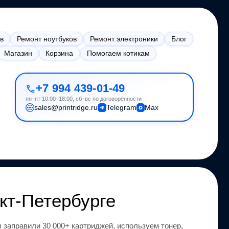
в
Ремонт ноутбуков
Ремонт электроники
Блог
Магазин
Корзина
Помогаем котикам
+7 994 439-01-49
пн–пт 10:00–18:00, сб–вс по договорённости
sales@printridge.ru
Telegram
Max
кт-Петербурге
 заправили 30 000+ картриджей, используем тонер,