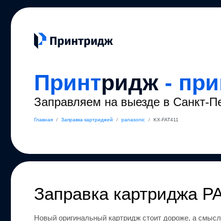
Принт
ридж
- пр
Заправляем на выезде в Санкт-П
Главная
/
Заправка картриджей
/
panasonic
/
KX-FAT411
Заправка картриджа
P
Новый оригинальный картридж стоит дороже, а смысл