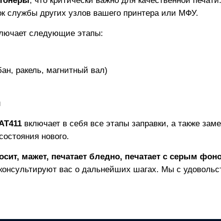
тонеры
, что критически важно для качественной печат
рок службы других узлов вашего принтера или МФУ.
лючает следующие этапы:
ан, ракель, магнитный вал)
и
AT411
включает в себя все этапы заправки, а также зам
состояния нового.
осит, мажет, печатает бледно, печатает с серым фон
консультируют вас о дальнейших шагах. Мы с удовольс