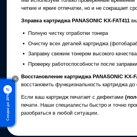
Мы используем только проверенные временем
четкие и яркие отпечатки, но и не сокращает с
Зправка картриджа
PANASONIC KX-FAT411
вк
Полную чистку отработки тонера
Очистку всех деталей картриджа (фотобараб
Заправку свежим тонером высокого качества
Проверку работоспособности после заправк
Восстановление картриджа
PANASONIC KX-F
×
восстановить функциональность картриджа до 
%
Скидка до 20%
Если ваш картридж печатает с дефектами
(пол
печати. Наши специалисты быстро и точно про
разобраться в любой ситуации.