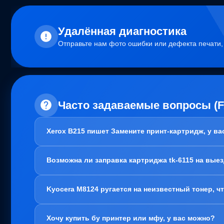
Удалённая диагностика
Отправьте нам фото ошибки или дефекта печати
Часто задаваемые вопросы (
Xerox B215 пишет Замените принт-картридж, у в
Здравствуйте!
Возможна ли заправка картриджа tk-6115 на вые
В вашем случае, заправка картриджа не требуется. Пробл
Варианта два:
Здравствуйте!
1. Привозите вам, мы его чистим, меняем чип и фотовал 
Kyocera M8124 ругается на неизвестный тонер, ч
Да, заправка картриджа TK-6115 возможна как в нашем оф
полностью очистить его от старого содержимого. Это н
2. Покупаете новый блок барабана. Тут как повезет, если
Здравствуйте!
территории и проблем с печатью точно не будет.
Хочу купить бу принтер или мфу, у вас можно?
Скорее всего, проблема в картриджах, а точнее регион ч
Актуально для: