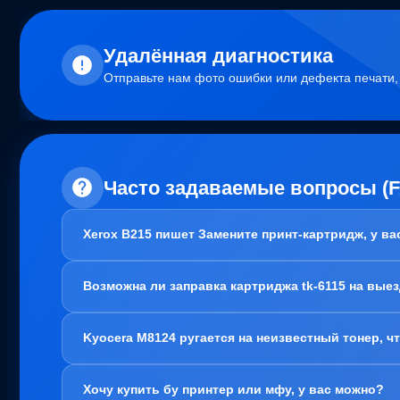
Удалённая диагностика
Отправьте нам фото ошибки или дефекта печати
Часто задаваемые вопросы (
Xerox B215 пишет Замените принт-картридж, у в
Здравствуйте!
Возможна ли заправка картриджа tk-6115 на вые
В вашем случае, заправка картриджа не требуется. Пробл
Варианта два:
Здравствуйте!
1. Привозите вам, мы его чистим, меняем чип и фотовал 
Kyocera M8124 ругается на неизвестный тонер, ч
Да, заправка картриджа TK-6115 возможна как в нашем оф
полностью очистить его от старого содержимого. Это н
2. Покупаете новый блок барабана. Тут как повезет, если
Здравствуйте!
территории и проблем с печатью точно не будет.
Хочу купить бу принтер или мфу, у вас можно?
Скорее всего, проблема в картриджах, а точнее регион ч
Актуально для: