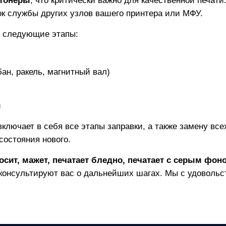
тонеры
, что критически важно для качественной печат
рок службы других узлов вашего принтера или МФУ.
т следующие этапы:
ан, ракель, магнитный вал)
и
включает в себя все этапы заправки, а также замену вс
состояния нового.
осит, мажет, печатает бледно, печатает с серым фон
консультируют вас о дальнейших шагах. Мы с удовольс