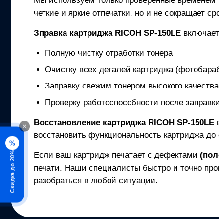
Мы используем только проверенные временем
четкие и яркие отпечатки, но и не сокращает с
Зправка картриджа
RICOH SP-150LE
включае
Полную чистку отработки тонера
Очистку всех деталей картриджа (фотобараб
Заправку свежим тонером высокого качества
Проверку работоспособности после заправк
Восстановление картриджа
RICOH SP-150LE
×
восстановить функциональность картриджа до 
%
Скидка до 20%
Если ваш картридж печатает с дефектами
(пол
печати. Наши специалисты быстро и точно про
разобраться в любой ситуации.