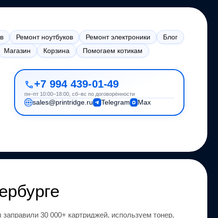
в
Ремонт ноутбуков
Ремонт электроники
Блог
Магазин
Корзина
Помогаем котикам
+7 994 439-01-49
пн–пт 10:00–18:00, сб–вс по договорённости
sales@printridge.ru
Telegram
Max
ербурге
 заправили 30 000+ картриджей, используем тонер,