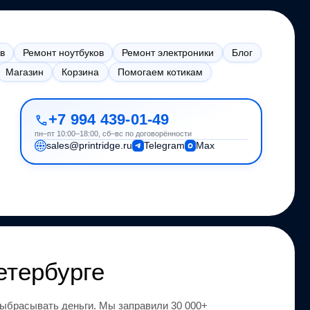
в
Ремонт ноутбуков
Ремонт электроники
Блог
Магазин
Корзина
Помогаем котикам
+7 994 439-01-49
пн–пт 10:00–18:00, сб–вс по договорённости
sales@printridge.ru
Telegram
Max
етербурге
ыбрасывать деньги.
Мы заправили 30 000+