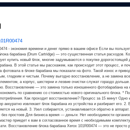
ы
101R00474
0474 - экономия времени и денег прямо в вашем офисе Если вы пользуете
блока барабана (Drum Cartridge) — это существенная статья расходов. 
ебует купить новый блок, многие задумываются о покупке дорогостоящей
абана. В этой статье мы расскажем, как происходит этот процесс, и по
а фотовала в блоке барабана мы показали на фото. Такой износ и прив
м, гладким и чистым. Почему выгодно восстановление, а не замена все
ементом, а корпус, шестерни и лезвие очистки служат гораздо дольше. 
но. Восстановление — это замена только изношенного фотобарабана на 
кономить по сравнению со стоимостью нового оригинального блока. * По
 потребления. Как проходит восстановление? Процесс за 15 минут Одно
 аккуратно извлекает блок барабана из устройства и разбирает его. 2. 
тся на новый. 3. Узел собирается, устанавливается обратно в аппарат
е без простоев Для бизнеса время — деньги. Нет необходимости органи
 мастер приедет к вам в согласованное время с необходимыми комплект
ати. Восстановление блока барабана Xerox 101R00474 — это не просто 