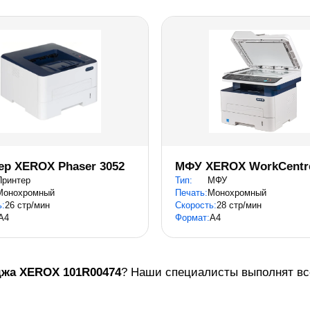
ер XEROX Phaser 3052
МФУ XEROX WorkCentre
Принтер
Тип:
МФУ
Монохромный
Печать:
Монохромный
ь:
26 стр/мин
Скорость:
28 стр/мин
A4
Формат:
A4
джа
XEROX 101R00474
? Наши специалисты выполнят все