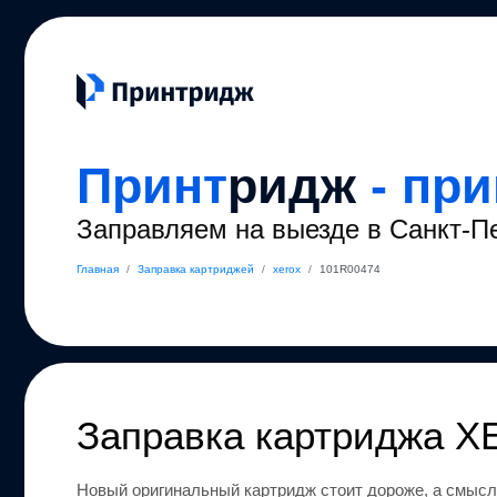
Принт
ридж
- пр
Заправляем на выезде в Санкт-П
Главная
/
Заправка картриджей
/
xerox
/
101R00474
Заправка картриджа
X
Новый оригинальный картридж стоит дороже, а смысл