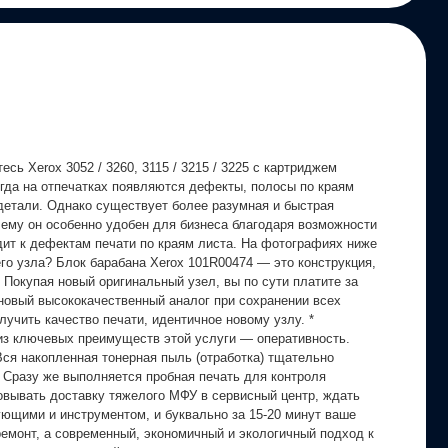
сь Xerox 3052 / 3260, 3115 / 3215 / 3225 с картриджем
Когда на отпечатках появляются дефекты, полосы по краям
 детали. Однако существует более разумная и быстрая
чему он особенно удобен для бизнеса благодаря возможности
одит к дефектам печати по краям листа. На фотографиях ниже
го узла? Блок барабана Xerox 101R00474 — это конструкция,
Покупая новый оригинальный узел, вы по сути платите за
новый высококачественный аналог при сохранении всех
лучить качество печати, идентичное новому узлу. *
 из ключевых преимуществ этой услуги — оперативность.
Вся накопленная тонерная пыль (отработка) тщательно
. Сразу же выполняется пробная печать для контроля
зовывать доставку тяжелого МФУ в сервисный центр, ждать
ующими и инструментом, и буквально за 15-20 минут ваше
ремонт, а современный, экономичный и экологичный подход к