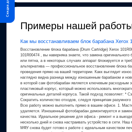
Скидка до 20%
Примеры нашей работ
Как мы восстанавливаем блок барабана Xerox 
Восстановление блока барабана (Drum Cartridge) Xerox 101R0
101R00474 , вы наверняка знаете, что замена оригинального 
или пятна, а в некоторых случаях аппарат блокируется и тр
альтернатива — профессиональное восстановление блока бар
проведения прямо на вашей территории. Какк выглядит износ
наглядно видна разница между изношенным барабаном и новы
в которой сам фотобарабан является ключевым расходным эл
пластиковый корпус, который можно использовать многократ
оригинальных деталей корпуса. Такой подход позволяет: * Сэ
Сократить количество отходов, следуя принципам разумного
Всю работу можно выполнить прямо в вашем офисе. 1. Мастер
удаляется. Изношенный фотобарабан демонтируется и заменяе
качества. Идеальное решение для офиса - ремонт н а выезд
несколько дней и снова настраивать устройство в сети. Наш
МФУ снова будет готово к работе с идеальным качеством печ