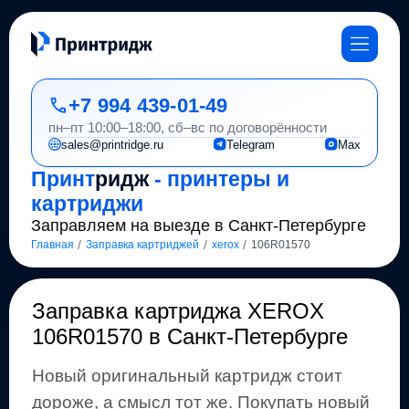
+7 994 439-01-49
пн–пт 10:00–18:00, сб–вс по договорённости
sales@printridge.ru
Telegram
Max
Принт
ридж
- принтеры и
картриджи
Заправляем на выезде в Санкт-Петербурге
/
/
/
Главная
Заправка картриджей
xerox
106R01570
Заправка картриджа
XEROX
106R01570
в Санкт-Петербурге
Новый оригинальный картридж стоит
дороже, а смысл тот же
.
Покупать новый