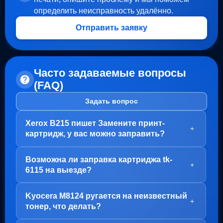
определить неисправность удалённо.
Отправить заявку
Часто задаваемые вопросы
(FAQ)
Задать вопрос
Xerox B215 пишет Замените принт-
+
картридж, у вас можно заправить?
Здравствуйте!
Возможна ли заправка картриджа tk-
В вашем случае, заправка картриджа не требуется.
+
6115 на выезде?
Проблема с блоком барабана (Принт-картридж), у
него просто закончился ресурс.
Здравствуйте!
Kyocera M8124 ругается на неизвестный
Варианта два:
Да, заправка картриджа TK-6115 возможна как в
+
тонер, что делать?
нашем офисе на Пролетарской, так и на выезде.
1. Привозите вам, мы его чистим, меняем чип и
Но есть важный момент - первый раз картридж