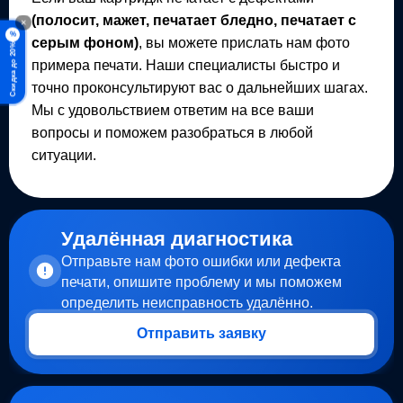
(полосит, мажет, печатает бледно, печатает с
×
%
серым фоном)
, вы можете прислать нам фото
Скидка до 20%
примера печати. Наши специалисты быстро и
точно проконсультируют вас о дальнейших шагах.
Мы с удовольствием ответим на все ваши
вопросы и поможем разобраться в любой
ситуации.
Удалённая диагностика
Отправьте нам фото ошибки или дефекта
печати, опишите проблему и мы поможем
определить неисправность удалённо.
Отправить заявку