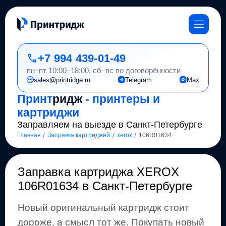
+7 994 439-01-49
пн–пт 10:00–18:00, сб–вс по договорённости
sales@printridge.ru
Telegram
Max
Принт
ридж
- принтеры и
картриджи
Заправляем на выезде в Санкт-Петербурге
/
/
/
Главная
Заправка картриджей
xerox
106R01634
Заправка картриджа
XEROX
106R01634
в Санкт-Петербурге
Новый оригинальный картридж стоит
дороже, а смысл тот же
.
Покупать новый