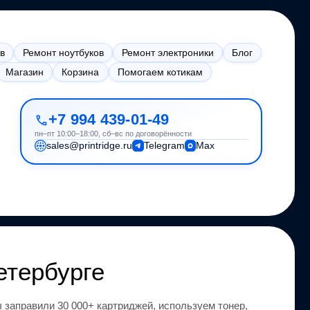
в
Ремонт ноутбуков
Ремонт электроники
Блог
Магазин
Корзина
Помогаем котикам
+7 994 439-01-49
пн–пт 10:00–18:00, сб–вс по договорённости
sales@printridge.ru
Telegram
Max
етербурге
 заправили 30 000+ картриджей, используем тонер,