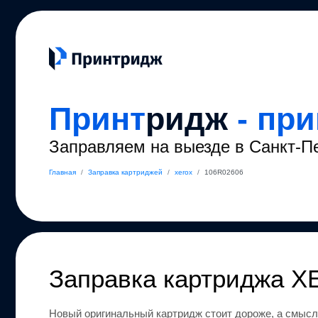
Принт
ридж
- пр
Заправляем на выезде в Санкт-П
Главная
/
Заправка картриджей
/
xerox
/
106R02606
Заправка картриджа
X
Новый оригинальный картридж стоит дороже, а смысл