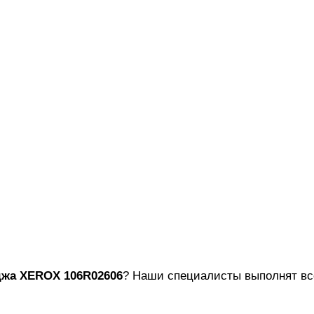
джа
XEROX 106R02606
? Наши специалисты выполнят все