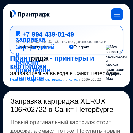
+7 994 439-01-49
пн–пт 10:00–18:00, сб–вс по договорённости
sales@printridge.ru
Telegram
Max
Принт
ридж
- принтеры и
картриджи
Заправляем на выезде в Санкт-Петербурге
/
/
/
Главная
Заправка картриджей
xerox
106R02722
Заправка картриджа
XEROX
106R02722
в Санкт-Петербурге
Новый оригинальный картридж стоит
дороже, а смысл тот же
.
Покупать новый