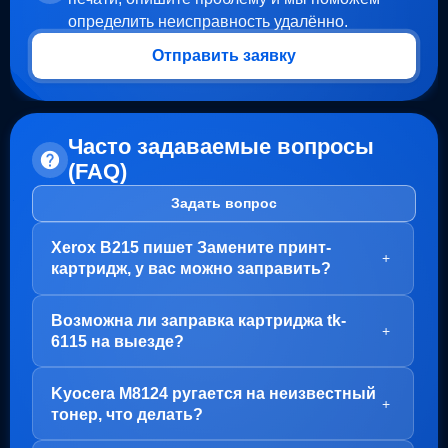
определить неисправность удалённо.
Отправить заявку
Часто задаваемые вопросы
(FAQ)
Задать вопрос
Xerox B215 пишет Замените принт-
+
картридж, у вас можно заправить?
Здравствуйте!
Возможна ли заправка картриджа tk-
В вашем случае, заправка картриджа не требуется.
+
6115 на выезде?
Проблема с блоком барабана (Принт-картридж), у
него просто закончился ресурс.
Здравствуйте!
Kyocera M8124 ругается на неизвестный
Варианта два:
Да, заправка картриджа TK-6115 возможна как в
+
тонер, что делать?
нашем офисе на Пролетарской, так и на выезде.
1. Привозите вам, мы его чистим, меняем чип и
Но есть важный момент - первый раз картридж