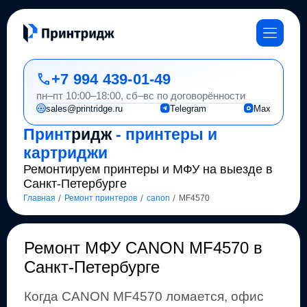
+7 994 439-01-49
пн–пт 10:00–18:00, сб–вс по договорённости
sales@printridge.ru
Telegram
Max
Принт
ридж
- принтеры и
картриджи
Ремонтируем принтеры и МФУ на выезде в
Санкт-Петербурге
/
/
/
Главная
Ремонт принтеров
canon
MF4570
Ремонт
МФУ CANON MF4570 в
Санкт-Петербурге
Когда
CANON
MF4570
ломается, офис