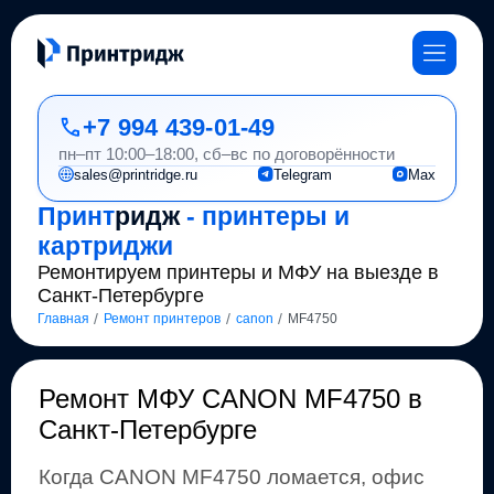
+7 994 439-01-49
пн–пт 10:00–18:00, сб–вс по договорённости
sales@printridge.ru
Telegram
Max
Принт
ридж
- принтеры и
картриджи
Ремонтируем принтеры и МФУ на выезде в
Санкт-Петербурге
/
/
/
Главная
Ремонт принтеров
canon
MF4750
Ремонт
МФУ CANON MF4750 в
Санкт-Петербурге
Когда
CANON
MF4750
ломается, офис