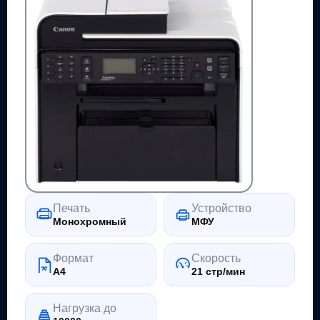
Печать
Устройство
Монохромный
МФУ
Формат
Скорость
A4
21 стр/мин
Нагрузка до