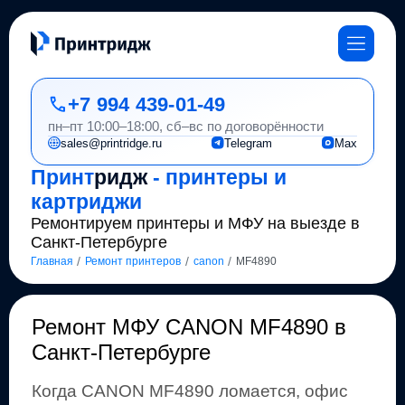
+7 994 439-01-49
пн–пт 10:00–18:00, сб–вс по договорённости
sales@printridge.ru
Telegram
Max
Принт
ридж
- принтеры и
картриджи
Ремонтируем принтеры и МФУ на выезде в
Санкт-Петербурге
/
/
/
Главная
Ремонт принтеров
canon
MF4890
Ремонт
МФУ CANON MF4890 в
Санкт-Петербурге
Когда
CANON
MF4890
ломается, офис