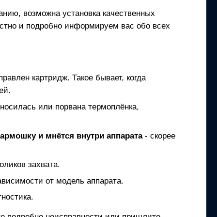
ланию, возможна установка качественных
естно и подробно информируем вас обо всех
правлен картридж. Такое бывает, когда
ей.
зносилась или порвана термоплёнка,
гармошку и мнётся внутри аппарата
- скорее
оликов захвата.
ависимости от модель аппарата.
ностика.
ите подробно неисправности или пришлите