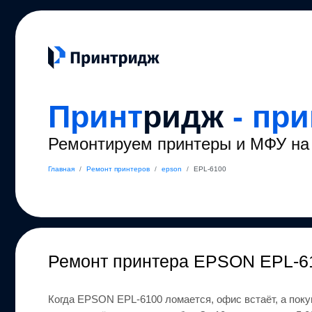
Принт
ридж
- пр
Ремонтируем принтеры и МФУ на 
Главная
/
Ремонт принтеров
/
epson
/
EPL-6100
Ремонт
принтера EPSON EPL-
Когда
EPSON
EPL-6100
ломается, офис встаёт, а пок