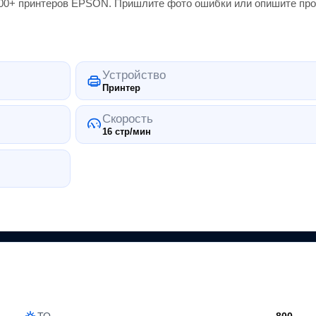
000+
принтеров
EPSON
. Пришлите фото ошибки или опишите про
Устройство
Принтер
Скорость
16 стр/мин
ТО