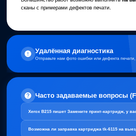
сканы с примерами дефектов печати.
Удалённая диагностика
Отправьте нам фото ошибки или дефекта печати
Часто задаваемые вопросы (
Xerox B215 пишет Замените принт-картридж, у в
Здравствуйте!
Возможна ли заправка картриджа tk-6115 на вые
В вашем случае, заправка картриджа не требуется. Пробл