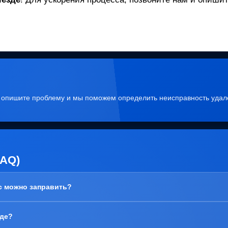
, опишите проблему и мы поможем определить неисправность удал
FAQ)
ас можно заправить?
зде?
ема с блоком барабана (Принт-картридж), у него просто закончился рес