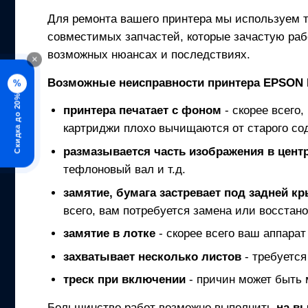
Для ремонта вашего
принтера
мы используем т
совместимых запчастей, которые зачастую раб
возможных нюансах и последствиях.
×
Возможные неисправности
принтера
EPSON 
%
Скидка до 20%
принтера
печатает с фоном
- скорее всего,
картриджи плохо вычищаются от старого со
размазывается часть изображения в центр
тефлоновый вал и т.д.
замятие, бумага застревает под задней к
всего, вам потребуется замена или восстано
замятие в лотке
- скорее всего ваш аппарат
захватывает несколько листов
- требуется
треск при включении
- причин может быть 
Большинство работ возможно выполнить
на в