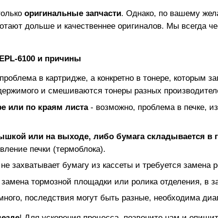
олько
оригинальные запчасти
. Однако, по вашему же
отают дольше и качественнее оригиналов. Мы всегда ч
EPL-6100
и причины
 проблема в картридже, а конкретно в тонере, которым за
держимого и смешиваются тонеры разных производител
е или по краям листа
- возможно, проблема в печке, и
рышкой или на выходе, либо бумага складывается в 
вление печки (термоблока).
 не захватывает бумагу из кассеты и требуется замена р
 замена тормозной площадки или ролика отделения, в з
много, последствия могут быть разные, необходима диаг
ыезде
! Для ускорения процесса, позвоните нам и опиш