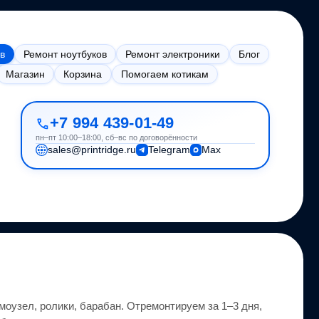
в
Ремонт ноутбуков
Ремонт электроники
Блог
Магазин
Корзина
Помогаем котикам
+7 994 439-01-49
пн–пт 10:00–18:00, сб–вс по договорённости
sales@printridge.ru
Telegram
Max
моузел, ролики, барабан.
Отремонтируем за 1–3 дня,