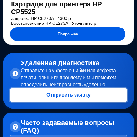
Картридж для принтера HP
CP5525
Заправка HP CE273A - 4300 р.
Восстановление HP CE273A - Уточняйте р.
Подробнее
Удалённая диагностика
Отправьте нам фото ошибки или дефекта
печати, опишите проблему и мы поможем
определить неисправность удалённо.
Отправить заявку
Часто задаваемые вопросы
(FAQ)