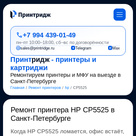
+7 994 439-01-49
пн–пт 10:00–18:00, сб–вс по договорённости
sales@printridge.ru
Telegram
Max
Принт
ридж
- принтеры и
картриджи
Ремонтируем принтеры и МФУ на выезде в
Санкт-Петербурге
/
/
/
Главная
Ремонт принтеров
hp
CP5525
Ремонт
принтера HP CP5525 в
Санкт-Петербурге
Когда
HP
CP5525
ломается, офис встаёт,