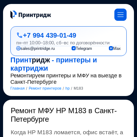
+7 994 439-01-49
пн–пт 10:00–18:00, сб–вс по договорённости
sales@printridge.ru
Telegram
Max
Принт
ридж
- принтеры и
картриджи
Ремонтируем принтеры и МФУ на выезде в
Санкт-Петербурге
/
/
/
Главная
Ремонт принтеров
hp
M183
Ремонт
МФУ HP M183 в Санкт-
Петербурге
Когда
HP
M183
ломается, офис встаёт, а