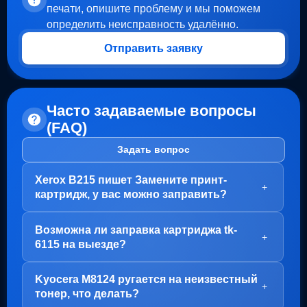
печати, опишите проблему и мы поможем
определить неисправность удалённо.
Отправить заявку
Часто задаваемые вопросы
(FAQ)
Задать вопрос
Xerox B215 пишет Замените принт-
+
картридж, у вас можно заправить?
Здравствуйте!
Возможна ли заправка картриджа tk-
В вашем случае, заправка картриджа не требуется.
+
6115 на выезде?
Проблема с блоком барабана (Принт-картридж), у
него просто закончился ресурс.
Здравствуйте!
Kyocera M8124 ругается на неизвестный
Варианта два:
Да, заправка картриджа TK-6115 возможна как в
+
тонер, что делать?
нашем офисе на Пролетарской, так и на выезде.
1. Привозите вам, мы его чистим, меняем чип и