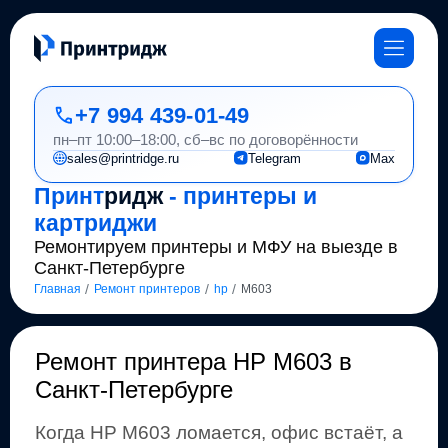
+7 994 439-01-49
пн–пт 10:00–18:00, сб–вс по договорённости
sales@printridge.ru
Telegram
Max
Принт
ридж
- принтеры и
картриджи
Ремонтируем принтеры и МФУ на выезде в
Санкт-Петербурге
/
/
/
Главная
Ремонт принтеров
hp
M603
Ремонт
принтера HP M603 в
Санкт-Петербурге
Когда
HP
M603
ломается, офис встаёт, а