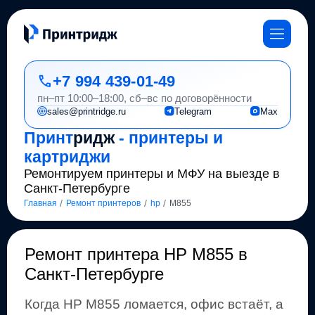
+7 994 439-01-49
пн–пт 10:00–18:00, сб–вс по договорённости
sales@printridge.ru
Telegram
Max
Принт
ридж
- принтеры и
картриджи
Ремонтируем принтеры и МФУ на выезде в
Санкт-Петербурге
/
/
/
Главная
Ремонт принтеров
hp
M855
Ремонт
принтера HP M855 в
Санкт-Петербурге
Когда
HP
M855
ломается, офис встаёт, а