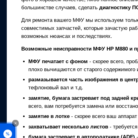
большинстве случаев, сделать
диагностику 
Для ремонта вашего
МФУ
мы используем толь
совместимых запчастей, которые зачастую раб
возможных нюансах и последствиях.
Возможные неисправности
МФУ
HP M880
и п
МФУ
печатает с фоном
- скорее всего, про
плохо вычищаются от старого содержимого 
размазывается часть изображения в центр
тефлоновый вал и т.д.
замятие, бумага застревает под задней к
всего, вам потребуется замена или восстано
замятие в лотке
- скорее всего ваш аппарат
×
захватывает несколько листов
- требуется
%
бумага застревает в автоподатчике (ADF)
-