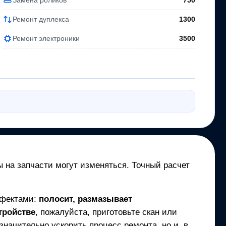
750
Ремонт дуплекса
1300
Ремонт электроники
3500
ы на запчасти могут изменяться. Точный расчет
ефектами:
полосит, размазывает
тройстве
, пожалуйста, приготовьте скан или
начительно ускорить процесс ремонта, но и, в