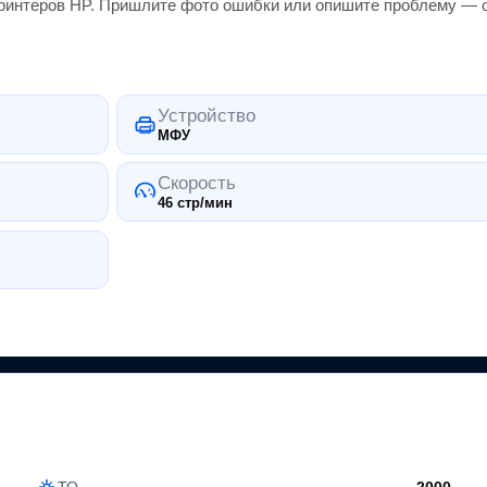
ринтеров
HP
. Пришлите фото ошибки или опишите проблему — ск
Устройство
МФУ
Скорость
46 стр/мин
ТО