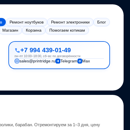
в
Ремонт ноутбуков
Ремонт электроники
Блог
Магазин
Корзина
Помогаем котикам
+7 994 439-01-49
пн–пт 10:00–18:00, сб–вс по договорённости
sales@printridge.ru
Telegram
Max
ролики, барабан.
Отремонтируем за 1–3 дня, цену