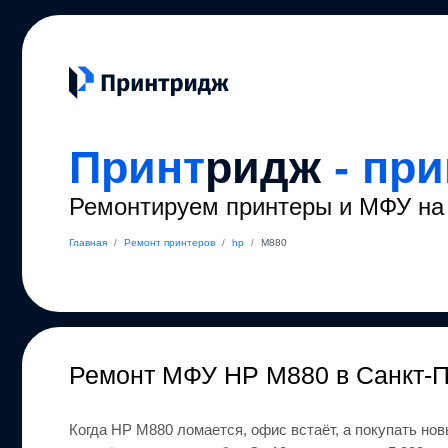
Принт
ридж
- пр
Ремонтируем принтеры и МФУ на 
Главная
/
Ремонт принтеров
/
hp
/
M880
Ремонт
МФУ HP M880
в Санкт-
Когда
HP
M880
ломается, офис встаёт, а покупать нов