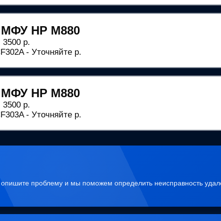
 МФУ HP M880
 3500 р.
302A - Уточняйте р.
 МФУ HP M880
 3500 р.
303A - Уточняйте р.
, опишите проблему и мы поможем определить неисправность удал