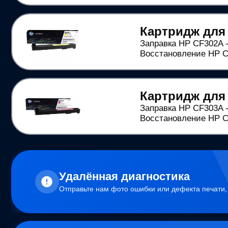
Картридж для
Заправка HP CF302A -
Восстановление HP CF
Картридж для
Заправка HP CF303A -
Восстановление HP CF
Удалённая диагностика
Отправьте нам фото ошибки или дефекта печати